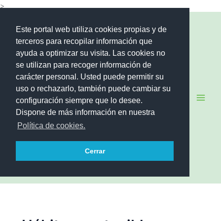
Ir
>
al
Educació
contenido
Este portal web utiliza cookies propias y de
terceros para recopilar información que
n
ayuda a optimizar su visita. Las cookies no
se utilizan para recoger información de
Ambient
carácter personal. Usted puede permitir su
uso o rechazarlo, también puede cambiar su
configuración siempre que lo desee.
al y
Dispone de más información en nuestra
Política de cookies.
Sostenib
Cerrar
ilidad