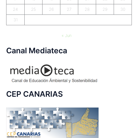
24
25
26
27
28
29
30
31
« Jun
Canal Mediateca
CEP CANARIAS