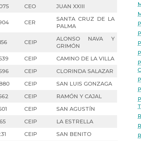
M
075
CEO
JUAN XXIII
M
SANTA CRUZ DE LA
904
CER
P
PALMA
P
ALONSO NAVA Y
156
CEIP
P
GRIMÓN
P
539
CEIP
CAMINO DE LA VILLA
P
C
596
CEIP
CLORINDA SALAZAR
P
880
CEIP
SAN LUIS GONZAGA
P
562
CEIP
RAMÓN Y CAJAL
P
T
501
CEIP
SAN AGUSTÍN
R
65
CEIP
LA ESTRELLA
R
31
CEIP
SAN BENITO
R