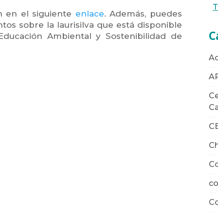
T
n en el siguiente
enlace
. Además, puedes
os sobre la laurisilva que está disponible
C
ucación Ambiental y Sostenibilidad de
Ac
A
Ce
Ca
C
Ch
Co
co
Co