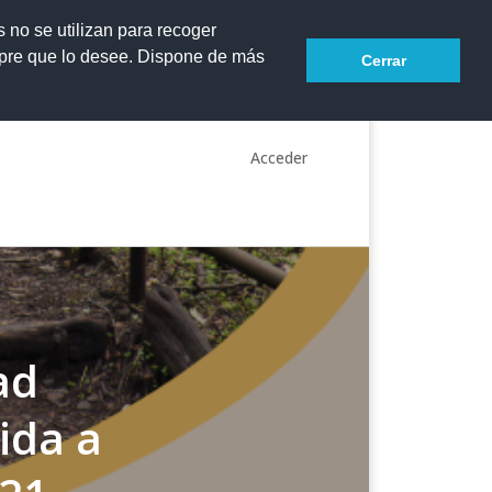
s no se utilizan para recoger
mpre que lo desee. Dispone de más
Cerrar
Acceder
ad
ida a