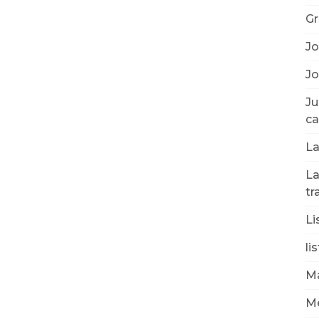
Gr
Jo
Jo
Ju
ca
La
La
tr
Li
li
Ma
Mé