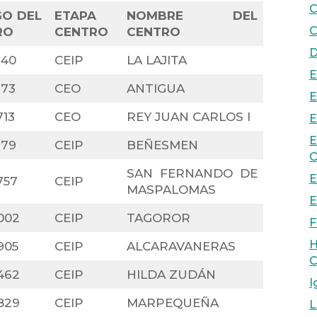
C
GO DEL
ETAPA
NOMBRE DEL
C
RO
CENTRO
CENTRO
D
140
CEIP
LA LAJITA
E
173
CEO
ANTIGUA
E
713
CEO
REY JUAN CARLOS I
E
E
179
CEIP
BEÑESMEN
O
SAN FERNANDO DE
E
757
CEIP
MASPALOMAS
E
002
CEIP
TAGOROR
F
H
905
CEIP
ALCARAVANERAS
C
462
CEIP
HILDA ZUDÁN
I
829
CEIP
MARPEQUEÑA
L