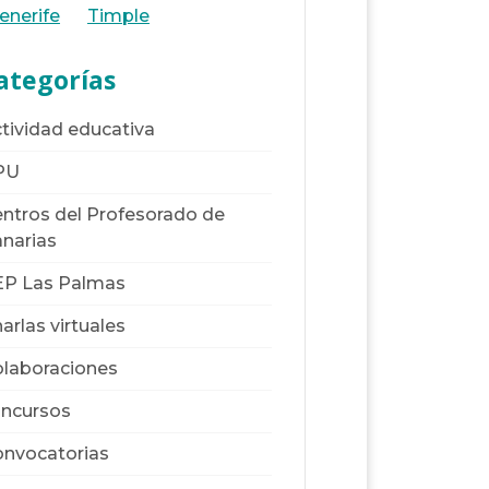
enerife
Timple
ategorías
tividad educativa
PU
ntros del Profesorado de
narias
EP Las Palmas
arlas virtuales
laboraciones
ncursos
nvocatorias