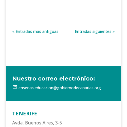
cabo Por Néstor García Lázaro y...
« Entradas más antiguas
Entradas siguientes »
Nuestro correo electrónico:
mail
ensenas.educacion@gobiernodecanarias.org
TENERIFE
Avda. Buenos Aires, 3-5