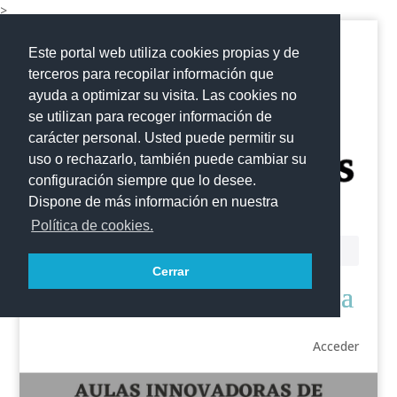
>
Este portal web utiliza cookies propias y de
terceros para recopilar información que
ayuda a optimizar su visita. Las cookies no
se utilizan para recoger información de
carácter personal. Usted puede permitir su
uso o rechazarlo, también puede cambiar su
configuración siempre que lo desee.
Dispone de más información en nuestra
Política de cookies.
Cerrar
Acceder