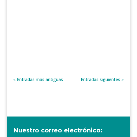
Desde el Programa Enseñas del Servicio de
Innovación Educativa, conmemoramos la
celebración de la Convención sobre...
« Entradas más antiguas
Entradas siguientes »
Nuestro correo electrónico: