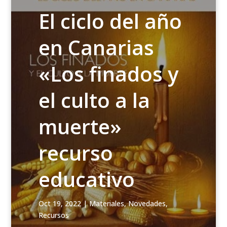
El ciclo del año
en Canarias
«Los finados y
el culto a la
muerte»
recurso
educativo
Oct 19, 2022
|
Materiales
,
Novedades
,
Recursos