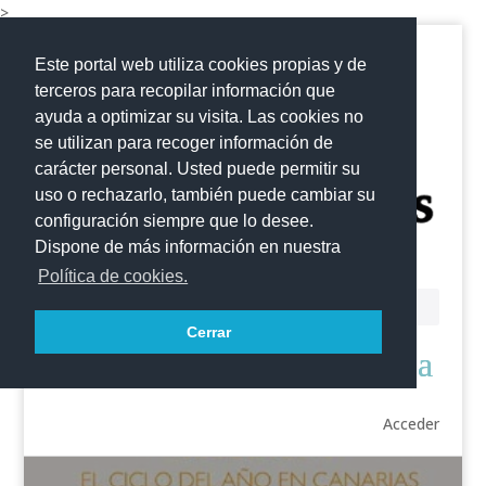
>
Este portal web utiliza cookies propias y de
terceros para recopilar información que
ayuda a optimizar su visita. Las cookies no
se utilizan para recoger información de
carácter personal. Usted puede permitir su
uso o rechazarlo, también puede cambiar su
configuración siempre que lo desee.
Dispone de más información en nuestra
Política de cookies.
Cerrar
Acceder