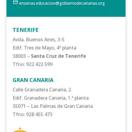
mail
ensenas.educacion@gobiernodecanarias.org
TENERIFE
Avda. Buenos Aires, 3-5
Edif. Tres de Mayo, 4ª planta
38003 –
Santa Cruz de Tenerife
Tfno: 922 423 599
GRAN CANARIA
Calle Granadera Canaria, 2
Edif. Granadera Canaria, 1.ª planta
35071 – Las Palmas de Gran Canaria
Tfno: 928 455 473