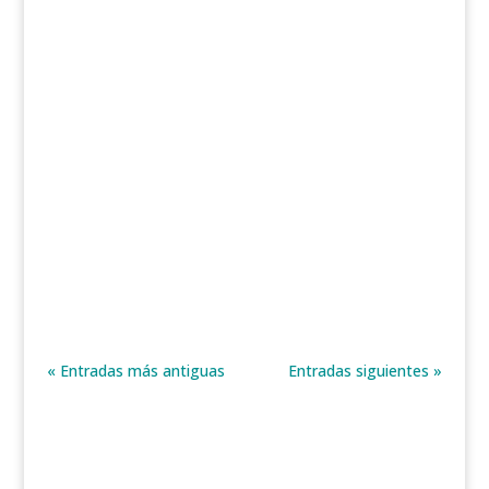
En la experiencia que les traemos hoy,
desarrollada por Leticia Marrero Déniz, Lucía
Padilla Medina y José M....
« Entradas más antiguas
Entradas siguientes »