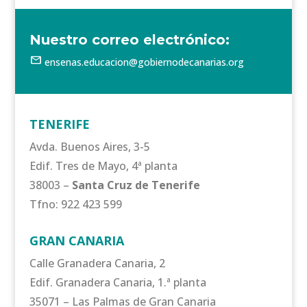
Nuestro correo electrónico:
mail
ensenas.educacion@gobiernodecanarias.org
TENERIFE
Avda. Buenos Aires, 3-5
Edif. Tres de Mayo, 4ª planta
38003 –
Santa Cruz de Tenerife
Tfno: 922 423 599
GRAN CANARIA
Calle Granadera Canaria, 2
Edif. Granadera Canaria, 1.ª planta
35071 – Las Palmas de Gran Canaria