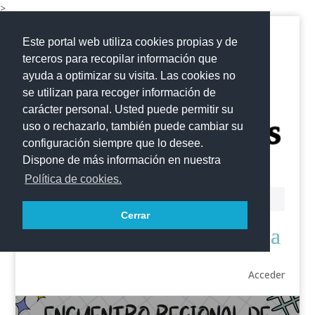
>
Este portal web utiliza cookies propias y de
terceros para recopilar información que
ayuda a optimizar su visita. Las cookies no
se utilizan para recoger información de
carácter personal. Usted puede permitir su
uso o rechazarlo, también puede cambiar su
configuración siempre que lo desee.
Dispone de más información en nuestra
Política de cookies.
Cerrar
Acceder