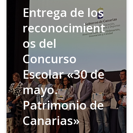
Entrega de los
reconocimient
os del
Concurso
Escolar «30 de
mayo.
Patrimonio de
Canarias»