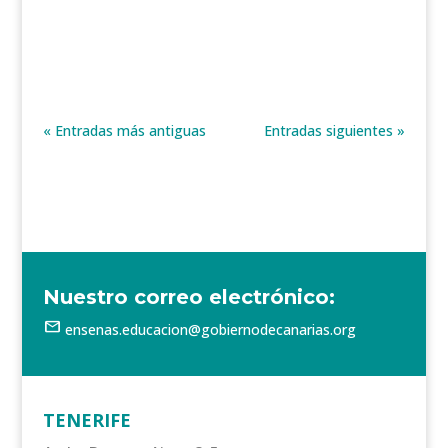
educativa llevada a cabo en el CEIP Adolfo
Topham. Allí, Echedey Farraiz...
« Entradas más antiguas
Entradas siguientes »
Nuestro correo electrónico:
mail
ensenas.educacion@gobiernodecanarias.org
TENERIFE