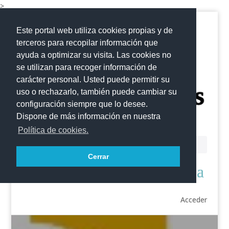
>
Este portal web utiliza cookies propias y de
terceros para recopilar información que
ayuda a optimizar su visita. Las cookies no
se utilizan para recoger información de
carácter personal. Usted puede permitir su
uso o rechazarlo, también puede cambiar su
configuración siempre que lo desee.
Dispone de más información en nuestra
Política de cookies.
Cerrar
Acceder