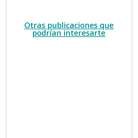
Otras publicaciones que
podrían interesarte
Desde el Programa Enseñas del Servicio de
Innovación Educativa y el CEP La Gomera les
compartimos el material...