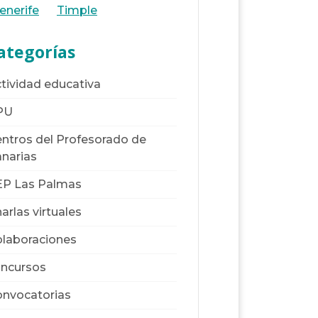
enerife
Timple
ategorías
tividad educativa
PU
ntros del Profesorado de
narias
EP Las Palmas
arlas virtuales
laboraciones
ncursos
nvocatorias