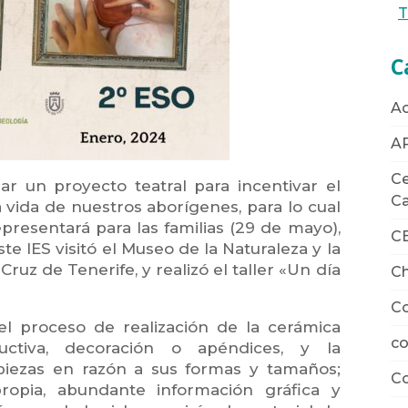
T
C
Ac
A
Ce
lar un proyecto teatral para incentivar el
Ca
 vida de nuestros aborígenes, para lo cual
 representará para las familias (29 de mayo),
C
ste IES visitó el Museo de la Naturaleza y la
uz de Tenerife, y realizó el taller «Un día
Ch
Co
 el proceso de realización de la cerámica
co
uctiva, decoración o apéndices, y la
s piezas en razón a sus formas y tamaños;
Co
ropia, abundante información gráfica y