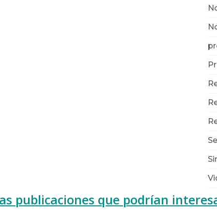
No
N
pr
Pr
Re
Re
Re
Se
Si
Vi
as publicaciones que podrían interes