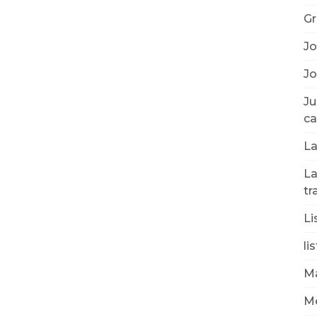
Gr
Jo
Jo
Ju
ca
La
La
tr
Li
li
Ma
Mé