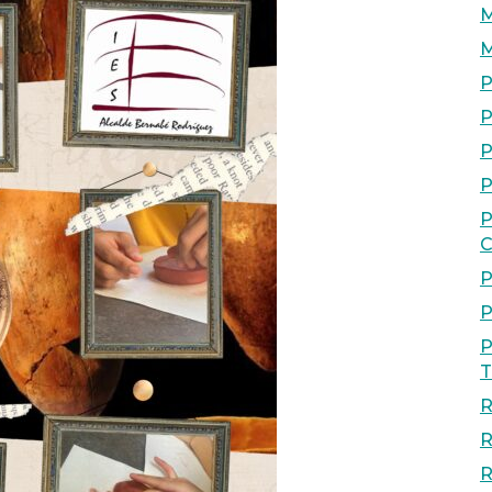
M
M
P
P
P
P
P
C
P
P
P
T
R
R
R