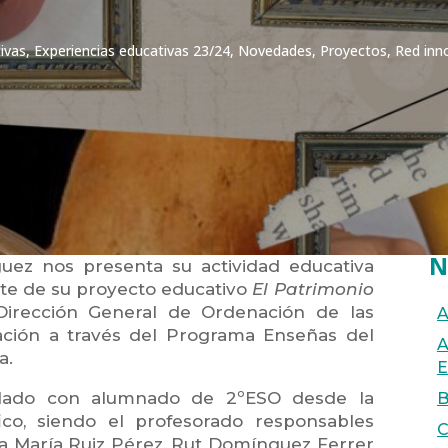
ivas
,
Experiencias educativas 23/24
,
Novedades
,
Proyectos
,
Red inn
N
uez nos presenta su actividad educativa
te de su proyecto educativo
El Patrimonio
Dirección General de Ordenación de las
A
ación a través del Programa Enseñas del
A
a.
E
ollado con alumnado de 2ºESO desde la
B
co, siendo el profesorado responsables
C
sa María Ruiz Pérez, Rut Domínguez Ferrer