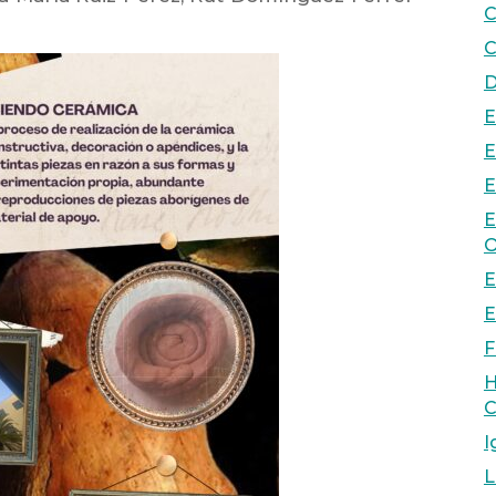
C
C
D
E
E
E
E
O
E
E
F
H
C
I
L