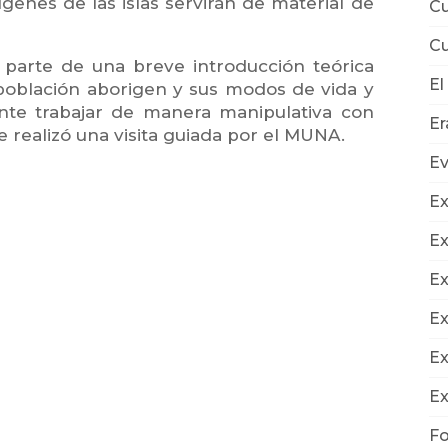
genes de las islas servirán de material de
Cu
Cu
d parte de una breve introducción teórica
El
 población aborigen y sus modos de vida y
ente trabajar de manera manipulativa con
E
e realizó una visita guiada por el MUNA.
E
Ex
Ex
Ex
Ex
Ex
Ex
Fo