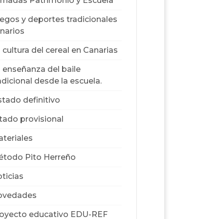
rnadas Patrimonio y Escuela
egos y deportes tradicionales
narios
 cultura del cereal en Canarias
 enseñanza del baile
adicional desde la escuela.
stado definitivo
stado provisional
teriales
todo Pito Herreño
ticias
ovedades
oyecto educativo EDU-REF