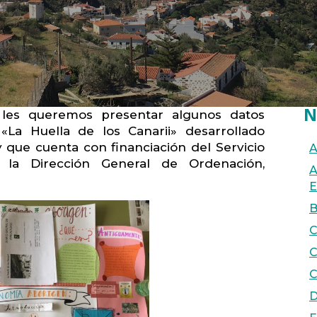
N
les queremos presentar algunos datos
«La Huella de los Canarii» desarrollado
 que cuenta con financiación del Servicio
A
 la Dirección General de Ordenación,
A
E
B
C
C
C
D