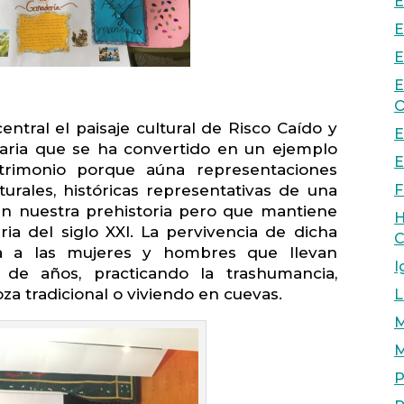
E
E
E
E
O
ntral el paisaje cultural de Risco Caído y
E
ria que se ha convertido en un ejemplo
E
trimonio porque aúna representaciones
F
turales, históricas representativas de una
en nuestra prehistoria pero que mantiene
H
ria del siglo XXI. La pervivencia de dicha
C
la a las mujeres y hombres que llevan
I
s de años, practicando la trashumancia,
za tradicional o viviendo en cuevas.
L
M
M
P