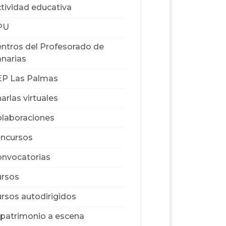
tividad educativa
PU
ntros del Profesorado de
narias
EP Las Palmas
arlas virtuales
laboraciones
ncursos
nvocatorias
rsos
rsos autodirigidos
 patrimonio a escena