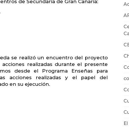
 centros de Secundaria de Gran Canaria:
Ac
O
A
Ce
Ca
C
Ch
jeda se realizó un encuentro del proyecto
acciones realizadas durante el presente
Co
stimos desde el Programa Enseñas para
s acciones realizadas y el papel del
co
do en su ejecución.
Co
Cu
Cu
El