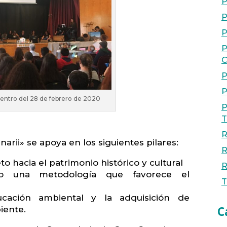
P
P
P
P
C
P
P
entro del 28 de febrero de 2020
P
T
R
narii» se apoya en los siguientes pilares:
R
o hacia el patrimonio histórico y cultural
R
mo una metodología que favorece el
T
cación ambiental y la adquisición de
C
iente.