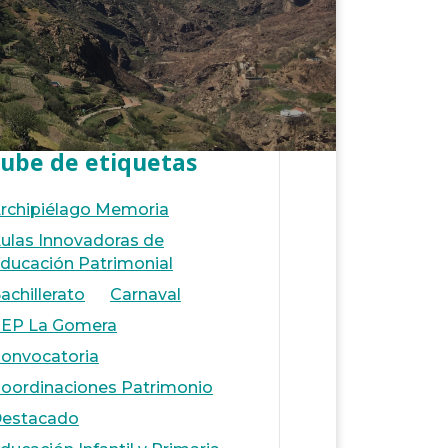
ube de etiquetas
rchipiélago Memoria
ulas Innovadoras de
ducación Patrimonial
achillerato
Carnaval
EP La Gomera
onvocatoria
oordinaciones Patrimonio
estacado