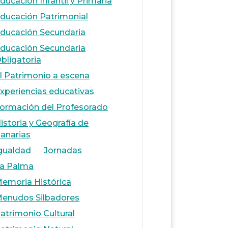
ducación Infantil y Primaria
ducación Patrimonial
ducación Secundaria
ducación Secundaria
bligatoria
l Patrimonio a escena
xperiencias educativas
ormación del Profesorado
istoria y Geografía de
anarias
gualdad
Jornadas
a Palma
emoria Histórica
enudos Silbadores
atrimonio Cultural