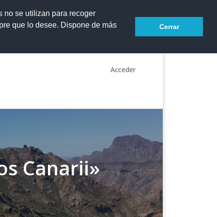
s no se utilizan para recoger
mpre que lo desee. Dispone de más
Cerrar
Acceder
os Canarii»