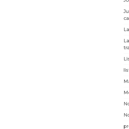
Jo
Ju
ca
La
La
tr
Li
li
Ma
Mé
No
N
pr