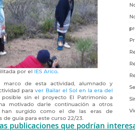
No
N
pr
Pr
Re
Re
litada por el
IES Arico
.
Re
l marco de esta actividad, alumnado y
Se
ctividad para
ver Bailar el Sol en la era del
 posible sin el proyecto El Patrimonio a
Si
a motivado darle continuación a otros
Vi
e han surgido como el de las eras de
 de guía para este curso 22/23.
as publicaciones que podrían interes