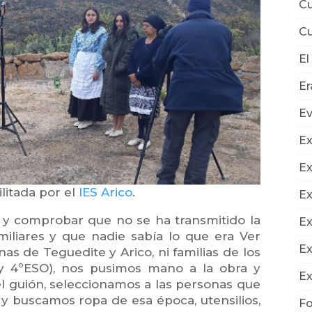
Cu
Cu
El
E
E
Ex
Ex
litada por el
IES Arico
.
Ex
r y comprobar que no se ha transmitido la
Ex
miliares y que nadie sabía lo que era Ver
Ex
onas de Teguedite y Arico, ni familias de los
y 4ºESO), nos pusimos mano a la obra y
Ex
l guión, seleccionamos a las personas que
n y buscamos ropa de esa época, utensilios,
Fo