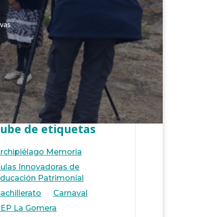
ovas
ube de etiquetas
rchipiélago Memoria
ulas Innovadoras de
ducación Patrimonial
achillerato
Carnaval
EP La Gomera