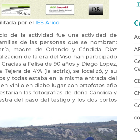
T
C
litada por el
IES Arico
.
icio de la actividad fue una actividad de
Ac
familias de las personas que se nombran:
A
María, madre de Orlando y Cándida Díaz
alización de la era del Viso han participado
Ce
 Gracias a Felisa de 90 años y Diego Lopez,
Ca
Tejera de 4ºA (la actriz), se localizó, y su
os y todas estaba en la misma entrada del
C
 en vinilo en dicho lugar con ortofotos año
starían las fotografías de doña Cándida y
Ch
tra del paso del testigo y los dos cortos
Co
co
Co