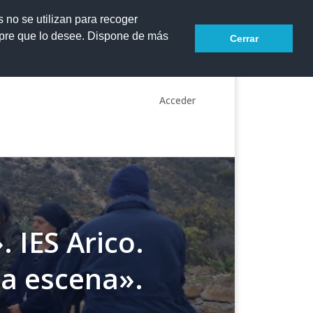
s no se utilizan para recoger
mpre que lo desee. Dispone de más
Cerrar
Acceder
. IES Arico.
 a escena».