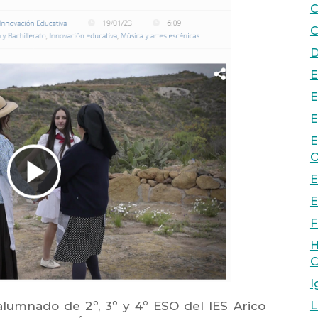
C
C
D
E
E
E
E
O
E
E
F
H
C
I
 alumnado de 2º, 3º y 4º ESO del IES Arico
L