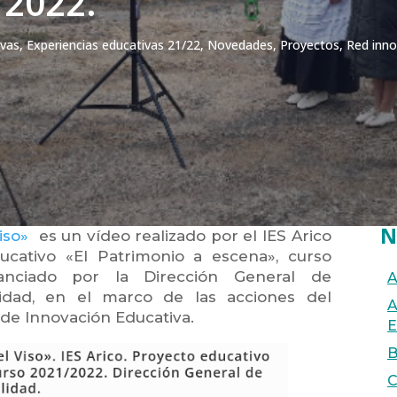
/2022.
ivas
,
Experiencias educativas 21/22
,
Novedades
,
Proyectos
,
Red inn
N
iso»
es un vídeo realizado por el IES Arico
cativo «El Patrimonio a escena», curso
anciado por la Dirección General de
A
lidad, en el marco de las acciones del
A
de Innovación Educativa.
E
B
C