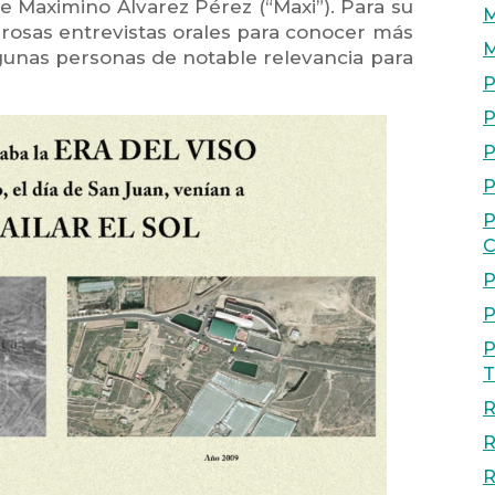
e Maximino Álvarez Pérez (“Maxi”). Para su
M
erosas entrevistas orales para conocer más
M
lgunas personas de notable relevancia para
P
P
P
P
P
C
P
P
P
T
R
R
R