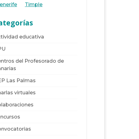
enerife
Timple
ategorías
tividad educativa
PU
ntros del Profesorado de
narias
EP Las Palmas
arlas virtuales
laboraciones
ncursos
nvocatorias