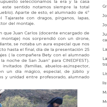
supuesto seleccionamos la era y la casa
Gr
n este sentido notamos siempre la total
ueblo). Aparte de esto, el alumnado de 4º
Jo
 Tajaraste con dragos, pírganos, lapas,
ctor del montaje.
Jo
 en que Juan Carlos (docente encargado de
Ju
 montaje) nos sorprendió con un drone,
ca
iante, se notaba un aura especial que nos
La
to hasta el final, día de la presentación 25
jes ( la compañera Bety con el alumnado
La
 la noche de San Juan” para CINEDFEST).
tr
invitados (familias, abuelos-as,inspector,
en un día mágico, especial, de júbilo y
Li
es y unidad entre profesorado, alumnado
li
Ma
Mé