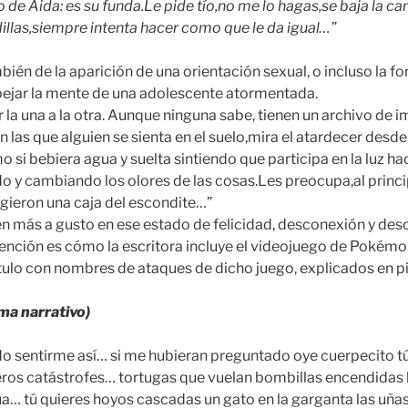
 de Aida: es su funda.Le pide tío,no me lo hagas,se baja la c
dillas,siempre intenta hacer como que le da igual…”
ién de la aparición de una orientación sexual, o incluso la fo
pejar la mente de una adolescente atormentada.
 la una a la otra. Aunque ninguna sabe, tienen un archivo de 
n las que alguien se sienta en el suelo,mira el atardecer desde 
si bebiera agua y suelta sintiendo que participa en la luz h
o y cambiando los olores de las cosas.Les preocupa,al princ
ogieron una caja del escondite…”
en más a gusto en ese estado de felicidad, desconexión y des
tención es cómo la escritora incluye el videojuego de Pokémon
tulo con nombres de ataques de dicho juego, explicados en pi
ma narrativo)
ido sentirme así… si me hubieran preguntado oye cuerpecito t
eros catástrofes… tortugas que vuelan bombillas encendidas 
ua… tú quieres hoyos cascadas un gato en la garganta las uña