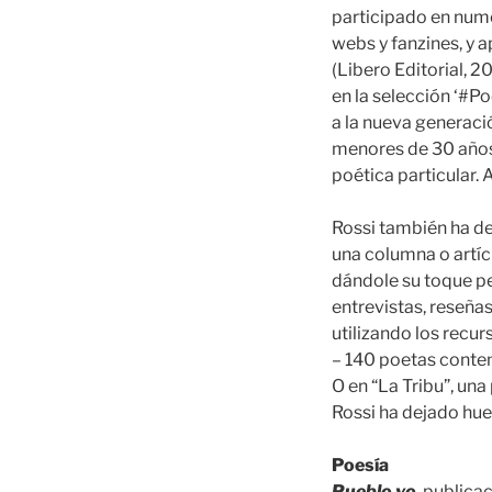
participado en nume
webs y fanzines, y 
(Libero Editorial, 2
en la selección ‘#Po
a la nueva generaci
menores de 30 años
poética particular.
Rossi también ha de
una columna o artíc
dándole su toque pe
entrevistas, reseñas
utilizando los recu
– 140 poetas contem
O en “La Tribu”, un
Rossi ha dejado hue
Poesía
Pueblo yo
, publica