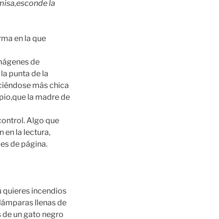
amisa,esconde la
rma en la que
imágenes de
la punta de la
aciéndose más chica
ipio,que la madre de
control. Algo que
 en la lectura,
es de página.
ú quieres incendios
lámparas llenas de
s de un gato negro