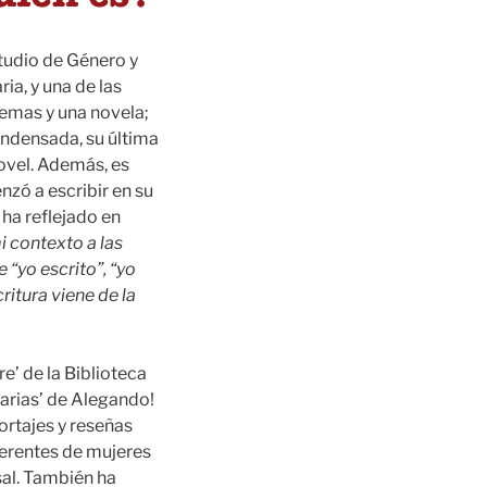
tudio de Género y
ia, y una de las
oemas y una novela;
condensada, su última
novel. Además, es
zó a escribir en su
ha reflejado en
i contexto a las
 “yo escrito”, “yo
ritura viene de la
e’ de la Biblioteca
arias’ de Alegando!
ortajes y reseñas
eferentes de mujeres
sal. También ha