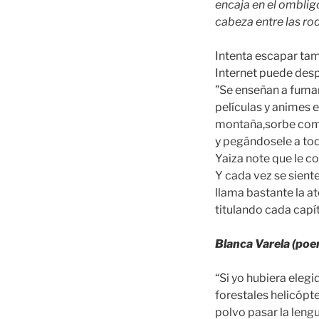
encaja en el ombligo
cabeza entre las ro
Intenta escapar tamb
Internet puede des
”Se enseñan a fumar
películas y animes e
montaña,sorbe como 
y pegándosele a tod
Yaiza note que le c
Y cada vez se sient
llama bastante la a
titulando cada capí
Blanca Varela (poe
“Si yo hubiera eleg
forestales helicópt
polvo pasar la leng