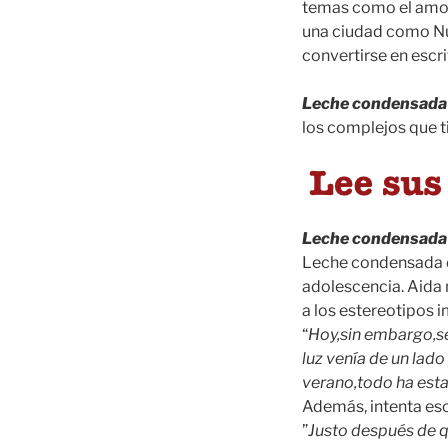
temas como el amor 
una ciudad como Nue
convertirse en escr
Leche condensada
los complejos que t
Leche condensada
Leche condensada da
adolescencia. Aida 
a los estereotipos 
“
Hoy,sin embargo,se 
luz venía de un lad
verano,todo ha esta
Además, intenta esc
”
Justo después de q