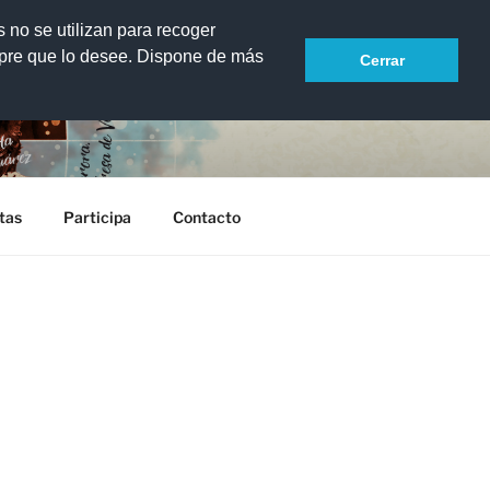
s no se utilizan para recoger
mpre que lo desee. Dispone de más
Cerrar
scritoras de las islas
tas
Participa
Contacto