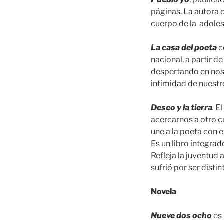
páginas. La autora d
cuerpo de la adolesc
La casa del poeta
c
nacional, a partir 
despertando en nos
intimidad de nuestr
Deseo y la tierra
.
El
acercarnos a otro cu
une a la poeta con e
Es un libro integra
Refleja la juventud
sufrió por ser distin
Novela
Nueve dos ocho
es