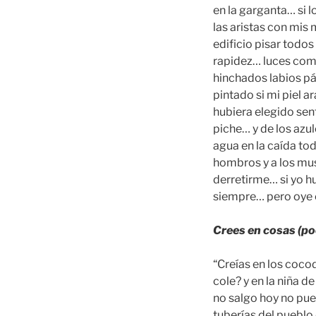
en la garganta… si l
las aristas con mis 
edificio pisar todo
rapidez… luces como
hinchados labios páj
pintado si mi piel 
hubiera elegido sen
piche… y de los azul
agua en la caída tod
hombros y a los mus
derretirme… si yo h
siempre… pero oye
Crees en cosas (po
“Creías en los cocod
cole? y en la niña d
no salgo hoy no pued
tuberías del pueblo