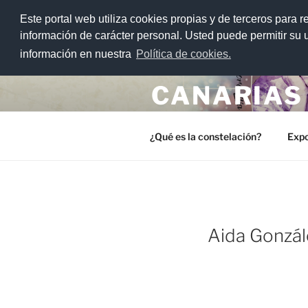
>
Este portal web utiliza cookies propias y de terceros para r
Saltar
información de carácter personal. Usted puede permitir su
al
información en nuestra
Política de cookies.
CONSTELA
contenido
CANARIAS
Un proyecto educativo para el re
¿Qué es la constelación?
Expo
PUBLICADO
Aida Gonzál
EL