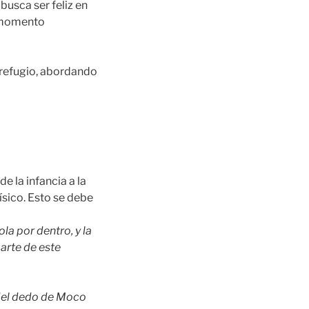
usca ser feliz en
o momento
o refugio, abordando
 la infancia a la
ísico. Esto se debe
.
la por dentro, y la
arte de este
 del dedo de Moco