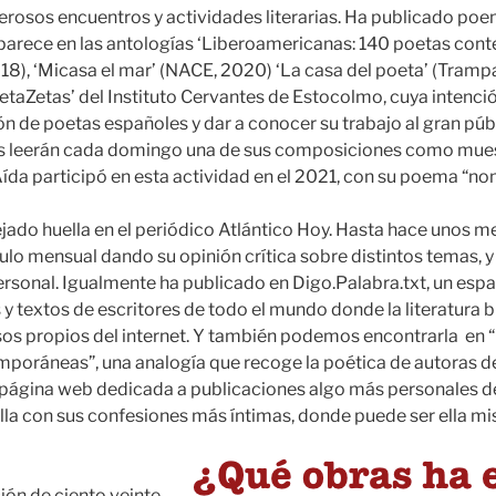
rosos encuentros y actividades literarias. Ha publicado poem
aparece en las antologías ‘Liberoamericanas: 140 poetas co
018), ‘Micasa el mar’ (NACE, 2020) ‘La casa del poeta’ (Tramp
etaZetas’ del Instituto Cervantes de Estocolmo, cuya intenció
ón de poetas españoles y dar a conocer su trabajo al gran púb
 leerán cada domingo una de sus composiciones como mues
 Aída participó en esta actividad en el 2021, con su poema “
jado huella en el periódico Atlántico Hoy. Hasta hace unos me
ulo mensual dando su opinión crítica sobre distintos temas, y
rsonal. Igualmente ha publicado en Digo.Palabra.txt, un espa
 y textos de escritores de todo el mundo donde la literatura 
rsos propios del internet. Y también podemos encontrarla en
poráneas”, una analogía que recoge la poética de autoras de
a página web dedicada a publicaciones algo más personales d
lla con sus confesiones más íntimas, donde puede ser ella m
ción de ciento veinte