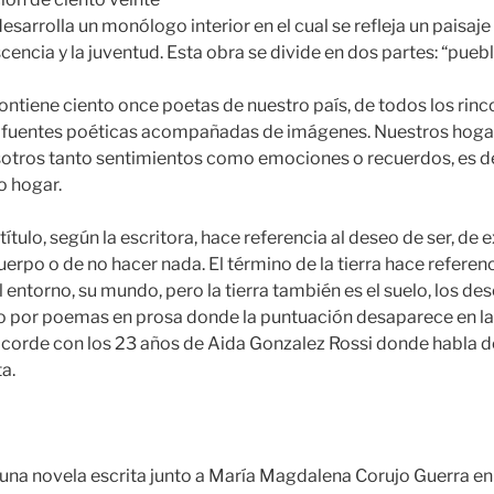
esarrolla un monólogo interior en el cual se refleja un paisaje 
encia y la juventud. Esta obra se divide en dos partes: “pueblo
ontiene ciento once poetas de nuestro país, de todos los rinc
de fuentes poéticas acompañadas de imágenes. Nuestros hogar
otros tanto sentimientos como emociones o recuerdos, es de
o hogar.
 título, según la escritora, hace referencia al deseo de ser, de e
erpo o de no hacer nada. El término de la tierra hace referen
l entorno, su mundo, pero la tierra también es el suelo, los de
do por poemas en prosa donde la puntuación desaparece en la 
 acorde con los 23 años de Aida Gonzalez Rossi donde habla de
ta.
 una novela escrita junto a María Magdalena Corujo Guerra en