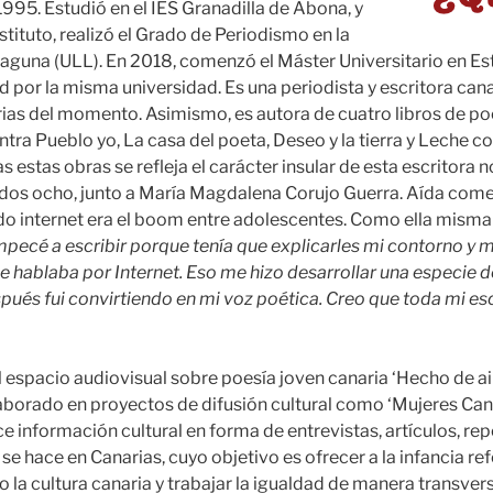
 1995. Estudió en el IES Granadilla de Abona, y
nstituto, realizó el Grado de Periodismo en la
aguna (ULL). En 2018, comenzó el Máster Universitario en Es
d por la misma universidad. Es una periodista y escritora canar
rias del momento. Asimismo, es autora de cuatro libros de p
ntra Pueblo yo, La casa del poeta, Deseo y la tierra y Leche 
s estas obras se refleja el carácter insular de esta escritora 
os ocho, junto a María Magdalena Corujo Guerra. Aída comen
o internet era el boom entre adolescentes. Como ella misma 
mpecé a escribir porque tenía que explicarles mi contorno y m
 hablaba por Internet. Eso me hizo desarrollar una especie de
pués fui convirtiendo en mi voz poética. Creo que toda mi esc
 espacio audiovisual sobre poesía joven canaria ‘Hecho de air
aborado en proyectos de difusión cultural como ‘Mujeres Can
e información cultural en forma de entrevistas, artículos, rep
 se hace en Canarias, cuyo objetivo es ofrecer a la infancia r
la cultura canaria y trabajar la igualdad de manera transver