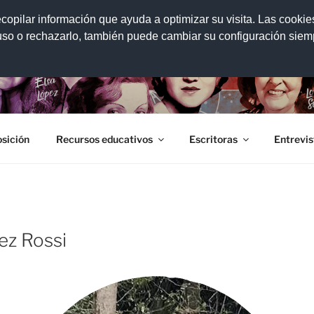
ecopilar información que ayuda a optimizar su visita. Las cookie
 uso o rechazarlo, también puede cambiar su configuración sie
CIÓN DE ESCRITORAS
conocimiento y la difusión de la obra y la trayectoria de las e
sición
Recursos educativos
Escritoras
Entrevis
ez Rossi