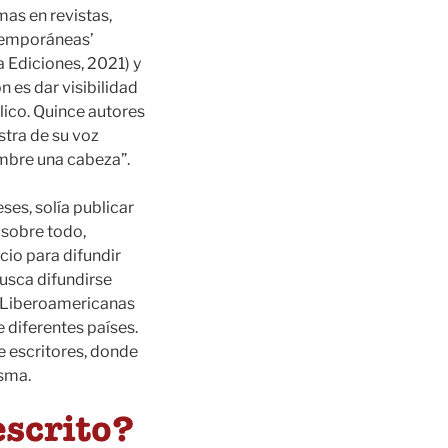
as en revistas,
ntemporáneas’
a Ediciones, 2021) y
n es dar visibilidad
lico. Quince autores
tra de su voz
nombre una cabeza”.
ses, solía publicar
 sobre todo,
cio para difundir
busca difundirse
 “Liberoamericanas
 diferentes países.
e escritores, donde
isma.