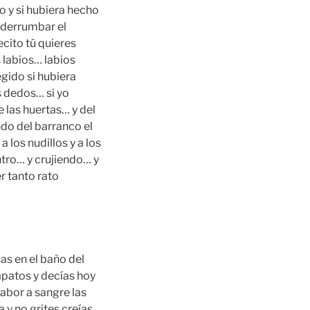
o y si hubiera hecho
c derrumbar el
cito tú quieres
 labios… labios
egido si hubiera
s dedos… si yo
 las huertas… y del
ndo del barranco el
 los nudillos y a los
ntro… y crujiendo… y
r tanto rato
bas en el baño del
zapatos y decías hoy
sabor a sangre las
 y no grites creías