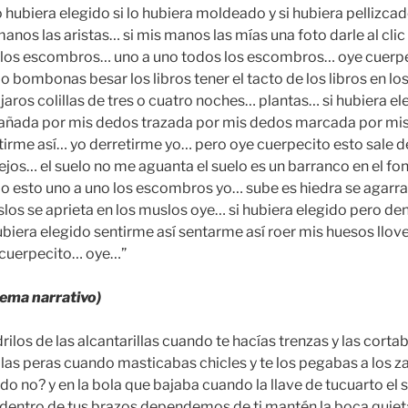
o hubiera elegido si lo hubiera moldeado y si hubiera pellizcad
manos las aristas… si mis manos las mías una foto darle al cli
s los escombros… uno a uno todos los escombros… oye cuerpe
 bombonas besar los libros tener el tacto de los libros en los
aros colillas de tres o cuatro noches… plantas… si hubiera el
arañada por mis dedos trazada por mis dedos marcada por mi
tirme así… yo derretirme yo… pero oye cuerpecito esto sale de
ejos… el suelo no me aguanta el suelo es un barranco en el fo
o esto uno a uno los escombros yo… sube es hiedra se agarra a
los se aprieta en los muslos oye… si hubiera elegido pero de
ubiera elegido sentirme así sentarme así roer mis huesos llove
 cuerpecito… oye…”
ema narrativo)
rilos de las alcantarillas cuando te hacías trenzas y las corta
e las peras cuando masticabas chicles y te los pegabas a los 
o no? y en la bola que bajaba cuando la llave de tucuarto el 
 dentro de tus brazos dependemos de ti mantén la boca quieta