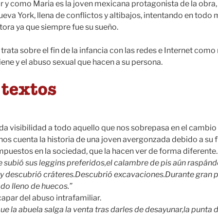
y como Maria es la joven mexicana protagonista de la obra, b
va York, llena de conflictos y altibajos, intentando en tod
itora ya que siempre fue su sueño.
trata sobre el fin de la infancia con las redes e Internet com
iene y el abuso sexual que hacen a su persona.
 visibilidad a todo aquello que nos sobrepasa en el cambio de
nos cuenta la historia de una joven avergonzada debido a su f
impuestos en la sociedad, que la hacen ver de forma diferente
subió sus leggins preferidos,el calambre de pis aún raspándo
o y descubrió cráteres.Descubrió excavaciones.Durante gran p
do lleno de huecos.”
apar del abuso intrafamiliar.
ue la abuela salga la venta tras darles de desayunar,la punta