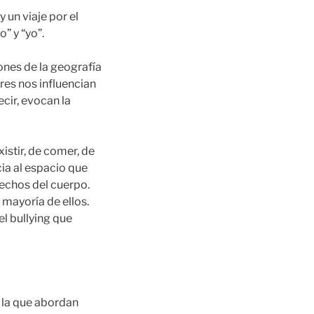
y un viaje por el
” y “yo”.
ones de la geografía
es nos influencian
cir, evocan la
xistir, de comer, de
cia al espacio que
sechos del cuerpo.
mayoría de ellos.
l bullying que
 la que abordan