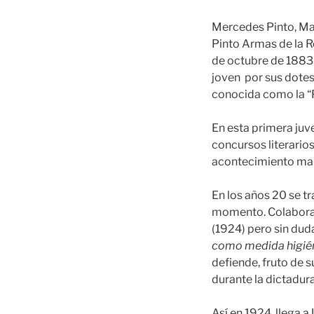
Mercedes Pinto, Mar
Pinto Armas de la Ro
de octubre de 1883
joven por sus dotes 
conocida como la “P
En esta primera juv
concursos literario
acontecimiento marca
En los años 20 se tr
momento. Colabora e
(1924) pero sin dud
como medida higié
defiende, fruto de s
durante la dictadur
Así en 1924 llega a