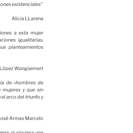
iones existenciales”
Alicia LLarena
iones a esta mujer
iones igualitarias,
sus planteamientos
e López Wangüemert
bla de «hombres de
e mujeres y que sin
l arco del triunfo y
José Armas Marcelo
Fama, ni siquiera una