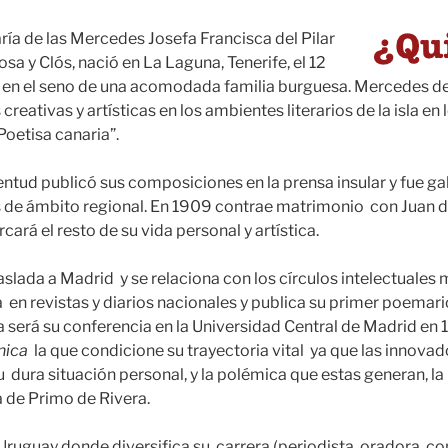
ía de las Mercedes Josefa Francisca del Pilar
sa y Clós, nació en La Laguna, Tenerife, el 12
 en el seno de una acomodada familia burguesa. Mercedes 
creativas y artísticas en los ambientes literarios de la isla en 
oetisa canaria”.
entud publicó sus composiciones en la prensa insular y fue g
s de ámbito regional. En 1909 contrae matrimonio con Juan d
rá el resto de su vida personal y artística.
aslada a Madrid y se relaciona con los círculos intelectuales 
n revistas y diarios nacionales y publica su primer poemar
a será su conferencia en la Universidad Central de Madrid en
nica
la que condicione su trayectoria vital ya que las innova
u dura situación personal, y la polémica que estas generan, la l
a de Primo de Rivera.
 Uruguay donde diversifica su carrera (periodista, oradora, co