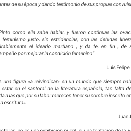
gentes de su época y dando testimonio de sus propias convuls
into como ella sabe hablar, y fueron continuas las ovac
feminismo justo, sin estridencias, con las debidas liberac
irablemente el ideario martiano , y da fe, en fin , de 
 empeño por mejorar la condición femenino”
Luis Felip
s una figura «a reivindicar» en un mundo que siempre ha
estar en el santoral de la literatura española, tan falta d
 a las que por su labor merecen tener su nombre inscrito en e
a escritura».
Juan 
lectoras, no es una exhibición pueril, ni una tentación de la 