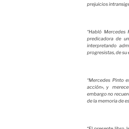
prejuicios intransi
“Habló Mercedes P
predicadora de un 
interpretando adm
progresistas, de su
“Mercedes Pinto e
acción», y merece 
embargo no recuerda
de la memoria de es
“El presente libro, 