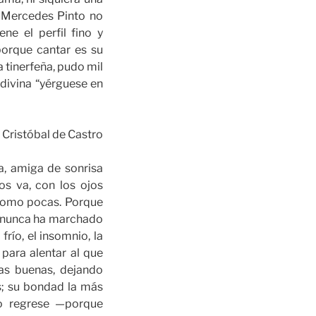
n. Mercedes Pinto no
ne el perfil fino y
orque cantar es su
a tinerfeña, pudo mil
 divina “yérguese en
Cristóbal de Castro
a, amiga de sonrisa
s va, con los ojos
 como pocas. Porque
s, nunca ha marchado
río, el insomnio, la
 para alentar al que
as buenas, dejando
s; su bondad la más
do regrese —porque