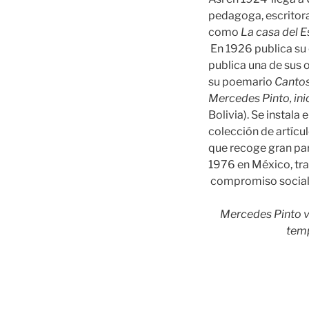
pedagoga, escritora
como
La casa del E
En 1926 publica su
publica una de sus
su poemario
Cantos
Mercedes Pinto, ini
Bolivia). Se instala
colección de artícu
que recoge gran par
1976 en México, tra
compromiso social y 
Mercedes Pinto vi
tem