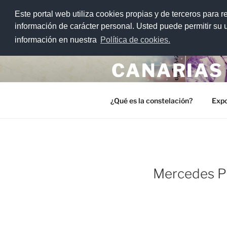
>
Este portal web utiliza cookies propias y de terceros para r
Saltar
información de carácter personal. Usted puede permitir su
al
información en nuestra
Política de cookies.
CONSTELA
contenido
CANARIAS
Un proyecto educativo para el re
¿Qué es la constelación?
Expo
PUBLICADO
Mercedes P
EL