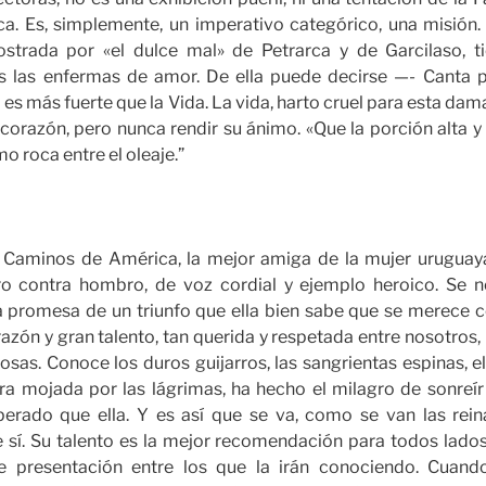
rica. Es, simplemente, un imperativo categórico, una misió
Postrada por «el dulce mal» de Petrarca y de Garcilaso, tie
s las enfermas de amor. De ella puede decirse —- Canta p
 es más fuerte que la Vida. La vida, harto cruel para esta dam
corazón, pero nunca rendir su ánimo. «Que la porción alta y
mo roca entre el oleaje.”
s Caminos de América, la mejor amiga de la mujer uruguay
o contra hombro, de voz cordial y ejemplo heroico. Se no
a promesa de un triunfo que ella bien sabe que se merece
razón y gran talento, tan querida y respetada entre nosotro
sas. Conoce los duros guijarros, las sangrientas espinas, el f
ra mojada por las lágrimas, ha hecho el milagro de sonreír
erado que ella. Y es así que se va, como se van las rein
e sí. Su talento es la mejor recomendación para todos lado
de presentación entre los que la irán conociendo. Cuan