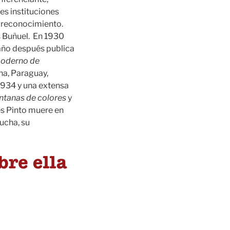
es instituciones
e reconocimiento.
s Buñuel. En 1930
año después publica
oderno de
na, Paraguay,
934 y una extensa
ntanas de colores
y
es Pinto muere en
ucha, su