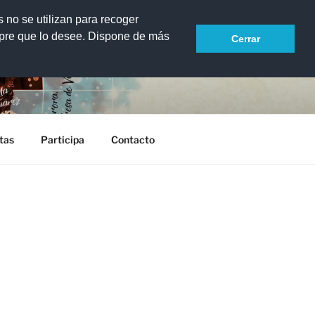
s no se utilizan para recoger
mpre que lo desee. Dispone de más
Cerrar
scritoras de las islas
tas
Participa
Contacto