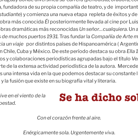
, fundadora de su propia compañía de teatro, y de important
studiante
) y comienza una nueva etapa repleta de éxitos y d
 obra más conocida
Él
posteriormente llevada al cine por Lui
 obras dramáticas más reconocidas
Un señor…cualquiera.
Un 
 de muchos puertos 1931.
Tras fundar la
Compañía de Arte m
cia un viaje
por distintos países de Hispanoamérica ( Argenti
 en Chile, Cuba y México. De este período destaca su obra
Ella 1
los y colaboraciones periodísticas agrupadas bajo el título
Ve
te de la extensa actividad periodística de la autora. Merced
s una intensa vida en la que podemos destacar su constante l
la fusión que existe en su biografía vital y literaria.
ve en el viento de la
pestad.
Con el corazón frente al aire.
Enérgicamente sola. Urgentemente viva.