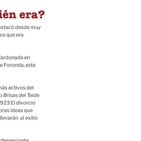
destacó desde muy
los que era
alardonada en
e Foronda, este
más activos del
io
Brisas del Teide
 1923
El divorcio
doras ideas que
levarán al exilio
nferenciante,