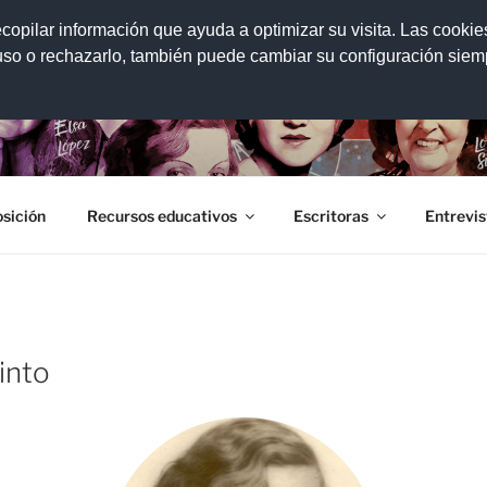
ecopilar información que ayuda a optimizar su visita. Las cookie
 uso o rechazarlo, también puede cambiar su configuración sie
CIÓN DE ESCRITORAS
conocimiento y la difusión de la obra y la trayectoria de las e
sición
Recursos educativos
Escritoras
Entrevis
into