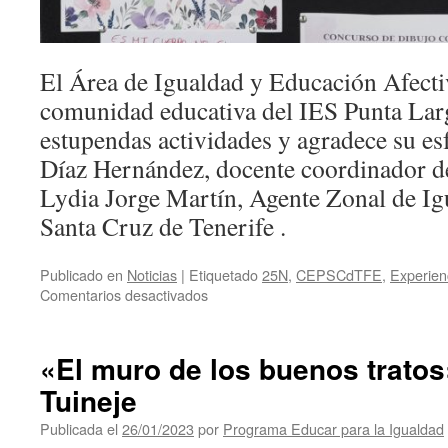
El Área de Igualdad y Educación Afectivo
comunidad educativa del IES Punta Larg
estupendas actividades y agradece su es
Díaz Hernández, docente coordinador de 
Lydia Jorge Martín, Agente Zonal de I
Santa Cruz de Tenerife .
Publicado en
Noticias
|
Etiquetado
25N
,
CEPSCdTFE
,
Experien
en
Comentarios desactivados
25N
en
el
«El muro de los buenos tratos
IES
Tuineje
Punta
Larga
Publicada el
26/01/2023
por
Programa Educar para la Igualdad