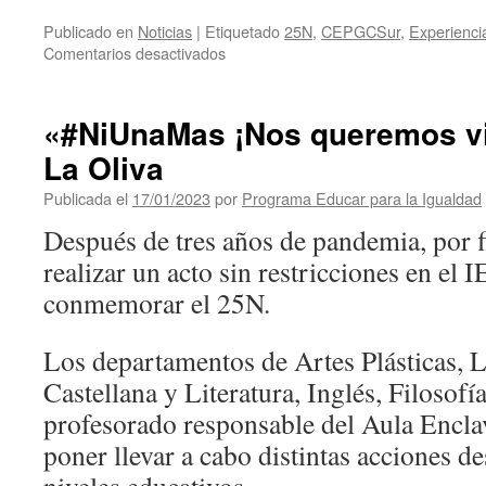
Publicado en
Noticias
|
Etiquetado
25N
,
CEPGCSur
,
Experienci
en
Comentarios desactivados
25N
en
el
«#NiUnaMas ¡Nos queremos vi
CEIP
La Oliva
Tajinaste.
Publicada el
17/01/2023
por
Programa Educar para la Igualdad
Después de tres años de pandemia, por f
realizar un acto sin restricciones en el 
conmemorar el 25N.
Los departamentos de Artes Plásticas, 
Castellana y Literatura, Inglés, Filosofí
profesorado responsable del Aula Encla
poner llevar a cabo distintas acciones de
niveles educativos.