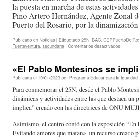
la puesta en marcha de estas actividade
Pino Artero Hernández, Agente Zonal d
Puerto del Rosario, por la dinamización 
Publicado en
Noticias
|
Etiquetado
25N
,
BAC
,
CEPPuertoDelRos
en
Fuerteventura
,
secundaria
|
Comentarios desactivados
«#NiUna
¡Nos
queremo
«El Pablo Montesinos se impl
vivas!»
en
Publicada el
10/01/2023
por
Programa Educar para la Igualdad
el
Para conmemorar el 25N, desde el Pablo Montesin
IES
La
dinámicas y actividades entre las que destaca un 
Oliva
implica” creado con las directrices de ONU MU
Asimismo, el centro contó con la exposición “En
Evitando amores que matan», un recurso creado p