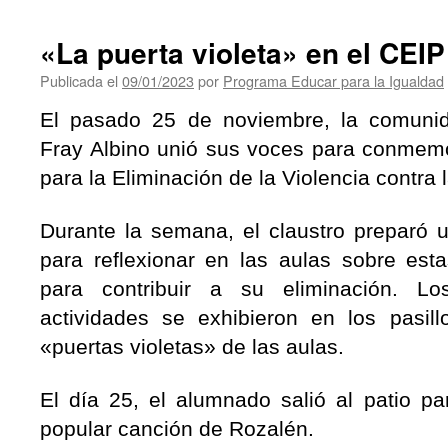
Pablo
Montesinos
«La puerta violeta» en el CEIP
se
implica»
Publicada el
09/01/2023
por
Programa Educar para la Igualdad
El pasado 25 de noviembre, la comuni
Fray Albino unió sus voces para conmemor
para la Eliminación de la Violencia contra 
Durante la semana, el claustro preparó u
para reflexionar en las aulas sobre esta
para contribuir a su eliminación. L
actividades se exhibieron en los pasil
«puertas violetas» de las aulas.
El día 25, el alumnado salió al patio pa
popular canción de Rozalén.