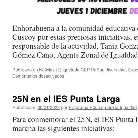
Enhorabuena a la comunidad educativa
Cuscoy por estas preciosas iniciativas, e
responsable de la actividad, Tania Gonz
Gómez Cano, Agente Zonal de Igualdad 
Publicado en
Noticias
|
Etiquetado
CEPTfeSur
,
diversidad
,
Expe
en
Comentarios desactivados
Semana
de
la
25N en el IES Punta Larga
diversidad
en
Publicada el
30/01/2023
por
Programa Educar para la Igualdad
el
Para conmemorar el 25N, el IES Punta 
IES
Luis
marcha las siguientes iniciativas:
Diego
Cuscoy