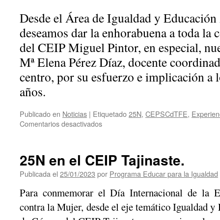
Desde el Área de Igualdad y Educación 
deseamos dar la enhorabuena a toda la 
del CEIP Miguel Pintor, en especial, nu
Mª Elena Pérez Díaz, docente coordinado
centro, por su esfuerzo e implicación a l
años.
Publicado en
Noticias
|
Etiquetado
25N
,
CEPSCdTFE
,
Experien
en
Comentarios desactivados
«Ni
golpes
que
25N en el CEIP Tajinaste.
duelan
ni
Publicada el
25/01/2023
por
Programa Educar para la Igualdad
palabras
Para conmemorar el Día Internacional de la E
que
hieran»
contra la Mujer, desde el eje temático Igualdad y
en