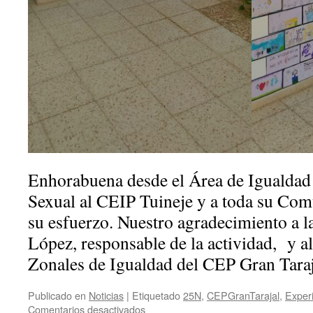
Enhorabuena desde el Área de Igualdad
Sexual al CEIP Tuineje y a toda su Co
su esfuerzo. Nuestro agradecimiento a 
López, responsable de la actividad, y a
Zonales de Igualdad del CEP Gran Taraj
Publicado en
Noticias
|
Etiquetado
25N
,
CEPGranTarajal
,
Exper
en
Comentarios desactivados