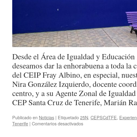
Desde el Área de Igualdad y Educación 
deseamos dar la enhorabuena a toda la 
del CEIP Fray Albino, en especial, nues
Nira González Izquierdo, docente coordi
centro, y a su Agente Zonal de Igualdad 
CEP Santa Cruz de Tenerife, Marián R
Publicado en
Noticias
|
Etiquetado
25N
,
CEPSCdTFE
,
Experien
en
Tenerife
|
Comentarios desactivados
«La
puerta