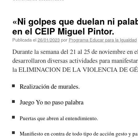
«El
muro
de
«Ni golpes que duelan ni pala
los
en el CEIP Miguel Pintor.
buenos
tratos»
Publicada el
26/01/2023
por
Programa Educar para la Igualdad
del
CEIP
Durante la semana del 21 al 25 de noviembre en 
Tuineje
desarrollaron diversas actividades para manifest
la ELIMINACION DE LA VIOLENCIA DE G
Realización de murales.
Juego Yo no paso palabra
Puertas que abren al entendimiento.
Manifiesto en contra de todo tipo de acción gesto y pa