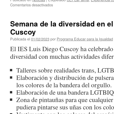
en
Comentarios desactivados
«Equigincana»
en
el
Semana de la diversidad en el
CIFP
Cuscoy
Virgen
de
Publicada el
01/02/2023
por
Programa Educar para la Igualdad
las
Nieves
El IES Luis Diego Cuscoy ha celebrado 
diversidad con muchas actividades difer
Talleres sobre realidades trans, LGT
Elaboración y distribución de pulsera
los colores de la bandera del orgullo.
Elaboración de una bandera LGTBIQ+
Zona de pintauñas para que cualquier
pudiera pintarse sus uñas con los colo