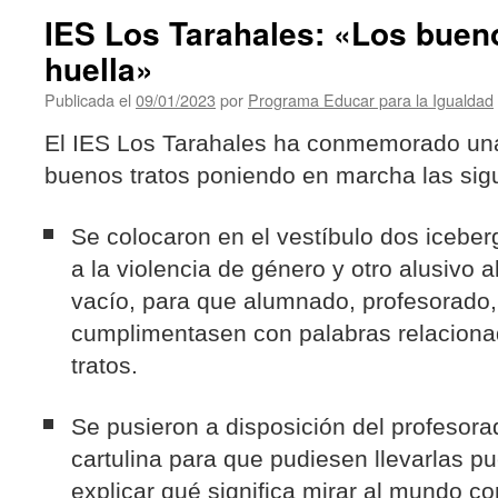
violeta»
IES Los Tarahales: «Los bueno
en
huella»
el
CEIP
Publicada el
09/01/2023
por
Programa Educar para la Igualdad
Fray
Albino
El IES Los Tarahales ha conmemorado un
buenos tratos poniendo en marcha las sig
Se colocaron en el vestíbulo dos iceber
a la violencia de género y otro alusivo a
vacío, para que alumnado, profesorado, 
cumplimentasen con palabras relaciona
tratos.
Se pusieron a disposición del profesora
cartulina para que pudiesen llevarlas pu
explicar qué significa mirar al mundo co