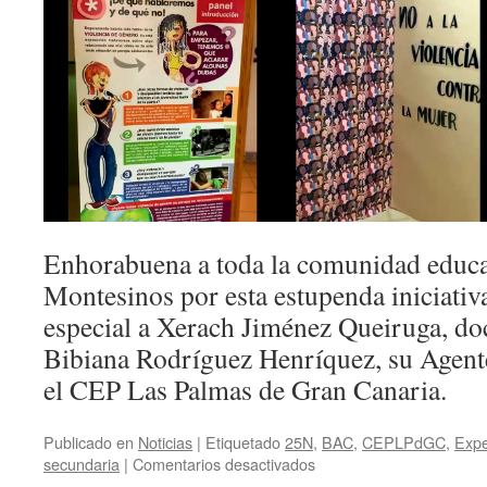
Enhorabuena a toda la comunidad educa
Montesinos por esta estupenda iniciativ
especial a Xerach Jiménez Queiruga, doc
Bibiana Rodríguez Henríquez, su Agent
el CEP Las Palmas de Gran Canaria.
Publicado en
Noticias
|
Etiquetado
25N
,
BAC
,
CEPLPdGC
,
Expe
en
secundaria
|
Comentarios desactivados
«El