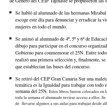
de Género del CEIP Tajinaste se propusieron las s
el
CEIP
Miguel
Se habló al alumnado de las hermanas Mirabal y
Pintor.
escoge este día para denunciar y erradicar la vi
mujeres en todo el mundo.
Se animó al alumnado de 4º, 5º y 6º de Educaci
dibujo para participar en el concurso organiza
Gobierno para conmemorar el 25N.
Entre todo
realizó una primera selección y, finalmente, se
que establecían las bases del concurso.
Se retiró del CEP Gran Canaria Sur una maleta
temática es la Igualdad para trabajar con todo 
semana del 25N.
Estos libros fueron colocados en l
toda la semana el alumnado tuviese acceso a ellos. Se 
de llevarse algunos a sus aulas para trabajar desde all