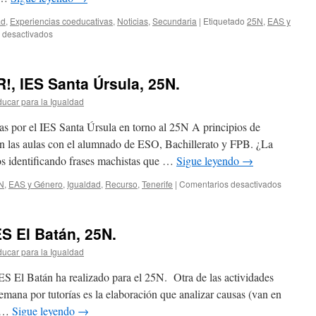
ad
,
Experiencias coeducativas
,
Noticias
,
Secundaria
|
Etiquetado
25N
,
EAS y
en
 desactivados
IES
Garoé.
Parejas
 IES Santa Úrsula, 25N.
que
te
ucar para la Igualdad
hacen
crecer.
as por el IES Santa Úrsula en torno al 25N A principios de
n las aulas con el alumnado de ESO, Bachillerato y FPB. ¿La
s identificando frases machistas que …
Sigue leyendo
→
en
N
,
EAS y Género
,
Igualdad
,
Recurso
,
Tenerife
|
Comentarios desactivados
¡ES
HORA
DE
ES El Batán, 25N.
ROMPER
IES
ucar para la Igualdad
Santa
Úrsula,
ES El Batán ha realizado para el 25N. Otra de las actividades
25N.
emana por tutorías es la elaboración que analizar causas (van en
n …
Sigue leyendo
→