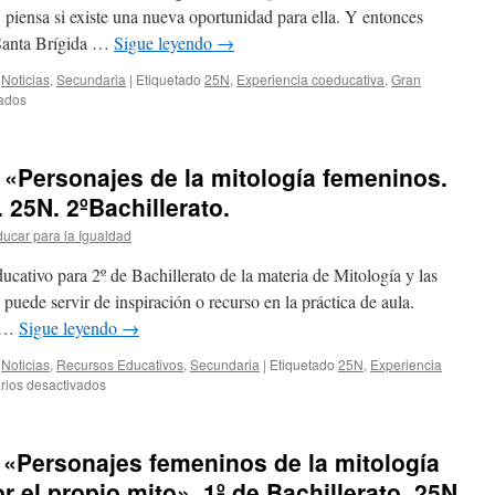
Y piensa si existe una nueva oportunidad para ella. Y entonces
 Santa Brígida …
Sigue leyendo
→
,
Noticias
,
Secundaria
|
Etiquetado
25N
,
Experiencia coeducativa
,
Gran
en
ados
IES
SANTA
BRÍGIDA:
«Personajes de la mitología femeninos.
«Sensibilizando
en
 25N. 2ºBachillerato.
el
ucar para la Igualdad
25N»
ucativo para 2º de Bachillerato de la materia de Mitología y las
 puede servir de inspiración o recurso en la práctica de aula.
m …
Sigue leyendo
→
,
Noticias
,
Recursos Educativos
,
Secundaria
|
Etiquetado
25N
,
Experiencia
en
ios desactivados
IES
LOS
CRISTIANOS:
«Personajes femeninos de la mitología
«Personajes
de
r el propio mito». 1º de Bachillerato. 25N