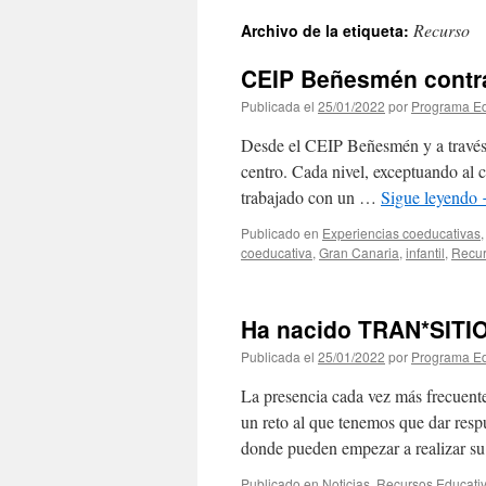
Recurso
Archivo de la etiqueta:
CEIP Beñesmén contra
Publicada el
25/01/2022
por
Programa Ed
Desde el CEIP Beñesmén y a través d
centro. Cada nivel, exceptuando al c
trabajado con un …
Sigue leyendo
Publicado en
Experiencias coeducativas
coeducativa
,
Gran Canaria
,
infantil
,
Recu
Ha nacido TRAN*SITI
Publicada el
25/01/2022
por
Programa Ed
La presencia cada vez más frecuente
un reto al que tenemos que dar resp
donde pueden empezar a realizar su
Publicado en
Noticias
,
Recursos Educati