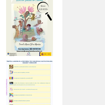
EÑA.
s