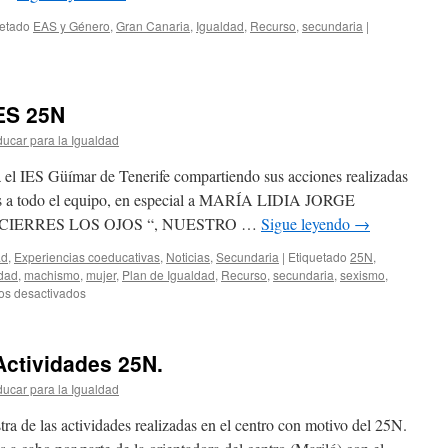
uetado
EAS y Género
,
Gran Canaria
,
Igualdad
,
Recurso
,
secundaria
|
ES 25N
ucar para la Igualdad
 el IES Güímar de Tenerife compartiendo sus acciones realizadas
es a todo el equipo, en especial a MARÍA LIDIA JORGE
CIERRES LOS OJOS “, NUESTRO …
Sigue leyendo
→
ad
,
Experiencias coeducativas
,
Noticias
,
Secundaria
|
Etiquetado
25N
,
dad
,
machismo
,
mujer
,
Plan de Igualdad
,
Recurso
,
secundaria
,
sexismo
,
en
os desactivados
IES
GÜÍMAR.
ACCIONES
tividades 25N.
25N
ucar para la Igualdad
a de las actividades realizadas en el centro con motivo del 25N.