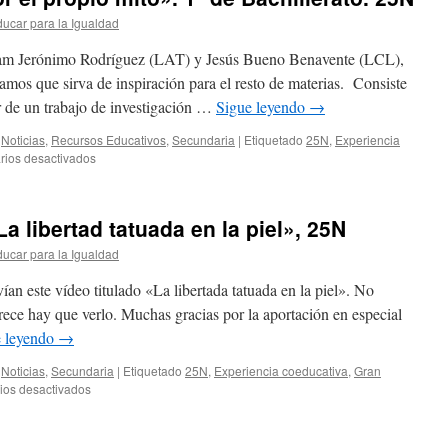
la
ucar para la Igualdad
mitología
femeninos.
iam Jerónimo Rodríguez (LAT) y Jesús Bueno Benavente (LCL),
¿Víctima
o
mos que sirva de inspiración para el resto de materias. Consiste
verdugo?».
ir de un trabajo de investigación …
Sigue leyendo
→
25N.
2ºBachillerato.
,
Noticias
,
Recursos Educativos
,
Secundaria
|
Etiquetado
25N
,
Experiencia
en
ios desactivados
IES
LOS
CRISTIANOS.
 libertad tatuada en la piel», 25N
«Personajes
femeninos
ucar para la Igualdad
de
la
n este vídeo titulado «La libertada tatuada en la piel». No
mitología
ece hay que verlo. Muchas gracias por la aportación en especial
clásica
e leyendo
→
maltratados
por
,
Noticias
,
Secundaria
|
Etiquetado
25N
,
Experiencia coeducativa
,
Gran
el
en
ios desactivados
propio
IES
mito».
MESA
1º
Y
de