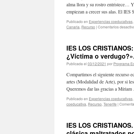
alma llora y su rostro entristece… 
empiezan a crecer sus alas. El IES
Publicado en
Experiencias coeducativas
Canaria
,
Recurso
|
Comentarios desactiv
IES LOS CRISTIANOS: 
¿Víctima o verdugo?».
Publicada el
03/12/2021
por
Programa Ed
Compartimos el siguiente recurso ed
artes (Modalidad de Arte), por si les
Queremos dar las gracias a Míria
Publicado en
Experiencias coeducativas
coeducativa
,
Recurso
,
Tenerife
|
Comentar
IES LOS CRISTIANOS. 
clásica maltratados po