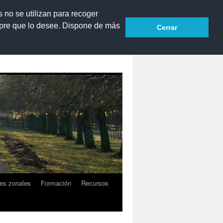
s no se utilizan para recoger
mpre que lo desee. Dispone de más
Cerrar
Programas educativos
es zonales
Formación
Recursos