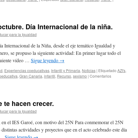
octubre. Día Internacional de la niña.
ucar para la Igualdad
ía Internacional de la Niña, desde el eje temático Igualdad y
ro, se propuso la siguiente actividad: En primer lugar todo el
iguiente vídeo …
Sigue leyendo
→
ad
,
Experiencias coeducativas
,
Infantil y Primaria
,
Noticias
|
Etiquetado
AZI's
,
oeducativa
,
Gran Canaria
,
infantil
,
Recurso
,
sexismo
|
Comentarios
e te hacen crecer.
ucar para la Igualdad
da en el IES Garoé, con motivo del 25N Para conmemorar el 25N
distintas actividades y proyectos que en el acto celebrado este día
a …
Sigue leyendo
→