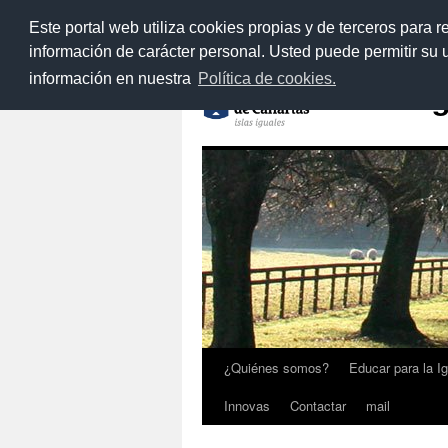
>
Este portal web utiliza cookies propias y de terceros para r
Saltar
información de carácter personal. Usted puede permitir su
al
información en nuestra
Política de cookies.
contenido
Prog
¿Quiénes somos?
Educar para la I
Innovas
Contactar
mail