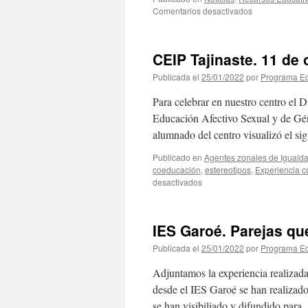
en
Comentarios desactivados
Ha
nacido
TRAN*SITIO
CEIP Tajinaste. 11 de 
Publicada el
25/01/2022
por
Programa Ed
Para celebrar en nuestro centro el D
Educación Afectivo Sexual y de Géne
alumnado del centro visualizó el s
Publicado en
Agentes zonales de Iguald
coeducación
,
estereotipos
,
Experiencia c
en
desactivados
CEIP
Tajinaste.
11
IES Garoé. Parejas qu
de
octubre.
Publicada el
25/01/2022
por
Programa Ed
Día
Internacional
Adjuntamos la experiencia realiza
de
desde el IES Garoé se han realizado 
la
se han visibiliado y difundido par
niña.