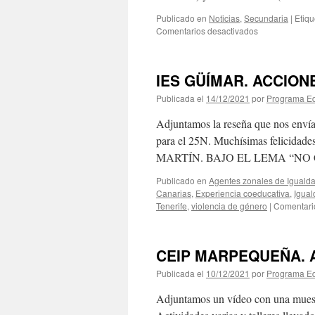
Publicado en
Noticias
,
Secundaria
|
Etiq
en
Comentarios desactivados
Plantando
Igualdad.
IES
IES GÜÍMAR. ACCION
El
Batán,
Publicada el
14/12/2021
por
Programa Ed
25N.
Adjuntamos la reseña que nos envía
para el 25N. Muchísimas felicidad
MARTÍN. BAJO EL LEMA “NO 
Publicado en
Agentes zonales de Iguald
Canarias
,
Experiencia coeducativa
,
Igual
Tenerife
,
violencia de género
|
Comentari
CEIP MARPEQUEÑA. Ac
Publicada el
10/12/2021
por
Programa Ed
Adjuntamos un vídeo con una muestr