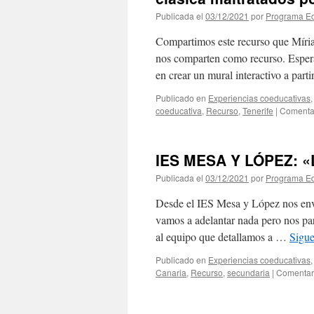
Publicada el
03/12/2021
por
Programa Ed
Compartimos este recurso que Mír
nos comparten como recurso. Espera
en crear un mural interactivo a part
Publicado en
Experiencias coeducativas
coeducativa
,
Recurso
,
Tenerife
|
Comentar
IES MESA Y LÓPEZ: «La
Publicada el
03/12/2021
por
Programa Ed
Desde el IES Mesa y López nos envía
vamos a adelantar nada pero nos par
al equipo que detallamos a …
Sigu
Publicado en
Experiencias coeducativas
Canaria
,
Recurso
,
secundaria
|
Comentar