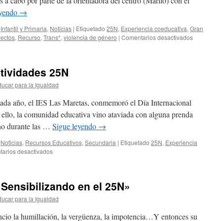
s a cabo por parte de la orientadora del centro (Mariló) con el
eyendo
→
,
Infantil y Primaria
,
Noticias
|
Etiquetado
25N
,
Experiencia coeducativa
,
Gran
en
yectos
,
Recurso
,
Trans*
,
violencia de género
|
Comentarios desactivados
CEIP
MARPEQU
Actividade
tividades 25N
25N.
ucar para la Igualdad
ada año, el IES Las Maretas, conmemoró el Día Internacional
 ello, la comunidad educativa vino ataviada con alguna prenda
ino durante las …
Sigue leyendo
→
,
Noticias
,
Recursos Educativos
,
Secundaria
|
Etiquetado
25N
,
Experiencia
en
arios desactivados
IES
LAS
MARETAS:
Sensibilizando en el 25N»
actividades
25N
ucar para la Igualdad
ncio la humillación, la vergüenza, la impotencia…Y entonces su