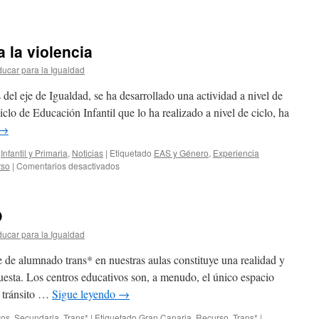
 la violencia
ucar para la Igualdad
el eje de Igualdad, se ha desarrollado una actividad a nivel de
iclo de Educación Infantil que lo ha realizado a nivel de ciclo, ha
→
,
Infantil y Primaria
,
Noticias
|
Etiquetado
EAS y Género
,
Experiencia
en
rso
|
Comentarios desactivados
CEIP
Beñesmén
contra
O
la
violencia
ucar para la Igualdad
 de alumnado trans* en nuestras aulas constituye una realidad y
uesta. Los centros educativos son, a menudo, el único espacio
 tránsito …
Sigue leyendo
→
vos
,
Secundaria
,
Trans*
|
Etiquetado
Gran Canaria
,
Recurso
,
Trans*
|