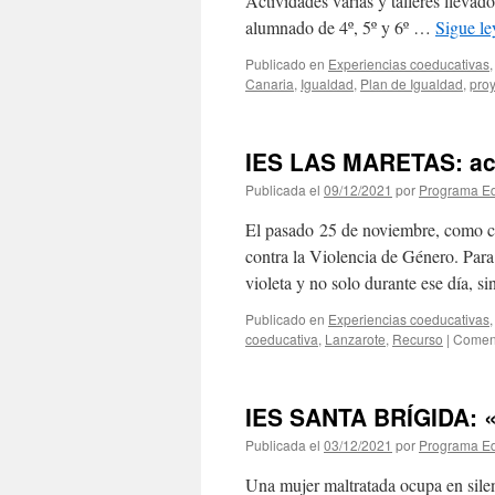
Actividades varias y talleres llevado
alumnado de 4º, 5º y 6º …
Sigue l
Publicado en
Experiencias coeducativas
Canaria
,
Igualdad
,
Plan de Igualdad
,
pro
IES LAS MARETAS: ac
Publicada el
09/12/2021
por
Programa Ed
El pasado 25 de noviembre, como c
contra la Violencia de Género. Para
violeta y no solo durante ese día, s
Publicado en
Experiencias coeducativas
coeducativa
,
Lanzarote
,
Recurso
|
Coment
IES SANTA BRÍGIDA: «
Publicada el
03/12/2021
por
Programa Ed
Una mujer maltratada ocupa en sile