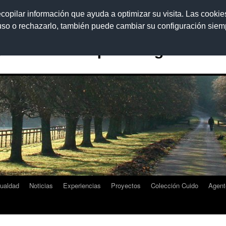
ecopilar información que ayuda a optimizar su visita. Las cookie
 uso o rechazarlo, también puede cambiar su configuración sie
rama Educar para la Igualdad
gualdad
Noticias
Experiencias
Proyectos
Colección Cuido
Agent