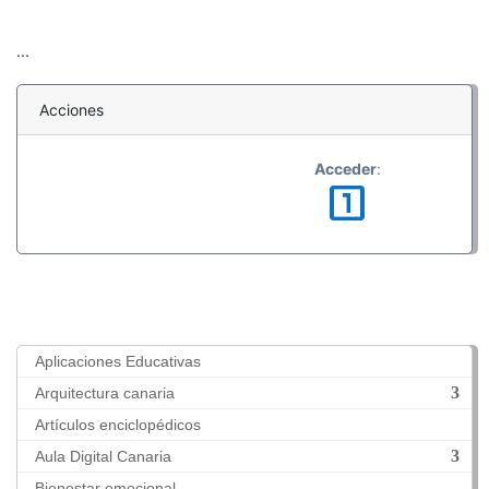
...
Acciones
Acceder
:
looks_one
Aplicaciones Educativas
Arquitectura canaria
Artículos enciclopédicos
Aula Digital Canaria
Bienestar emocional