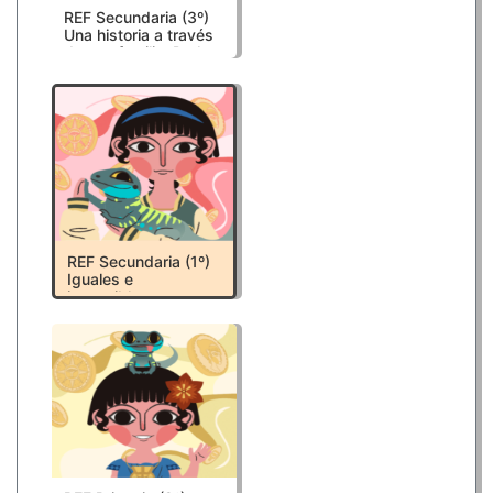
REF Secundaria (3º)
Una historia a través
de una familia. De los
fueros al REF
REF Secundaria (1º)
Iguales e
irrepetibles:
descubriendo la
magia de nuestras
diferencias