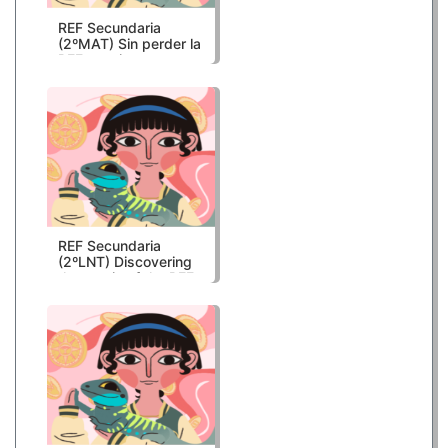
REF Secundaria
(2ºMAT) Sin perder la
REFerencia
REF Secundaria
(2ºLNT) Discovering
the magic of the REF