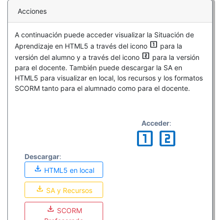
Acciones
A continuación puede acceder visualizar la Situación de
looks_one
Aprendizaje en HTML5 a través del icono
para la
looks_two
versión del alumno y a través del icono
para la versión
para el docente. También puede descargar la SA en
HTML5 para visualizar en local, los recursos y los formatos
SCORM tanto para el alumnado como para el docente.
Acceder
:
looks_one
looks_two
Descargar
:
download
HTML5 en local
download
SA y Recursos
download
SCORM