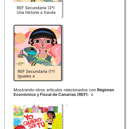
REF Secundaria (3º)
Una historia a través
de una familia. De los
fueros al REF
REF Secundaria (1º)
Iguales e
irrepetibles:
descubriendo la
magia de nuestras
Mostrando otros artículos relacionados con
Régimen
diferencias
Económico y Fiscal de Canarias (REF)
: ↓
...