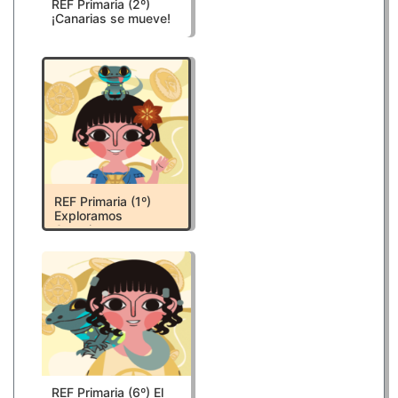
REF Primaria (2º)
¡Canarias se mueve!
REF Primaria (1º)
Exploramos
Canarias:
aprendemos sobre
el REF y nuestros
productos locales
REF Primaria (6º) El