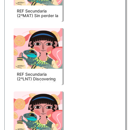
REF Secundaria
(2ºMAT) Sin perder la
REFerencia
REF Secundaria
(2ºLNT) Discovering
the magic of the REF