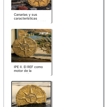
Canarias y sus
características
estructurales: El REF
como medida de
compensación
IPE II. El REF como
motor de la
Innovación,
Sostenibilidad y
Digitalización en
Canarias