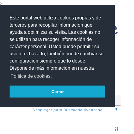
>
Este portal web utiliza cookies propias y de
terceros para recopilar información que
ayuda a optimizar su visita. Las cookies no
se utilizan para recoger información de
carácter personal. Usted puede permitir su
uso o rechazarlo, también puede cambiar su
configuración siempre que lo desee.
Dispone de más información en nuestra
Política de cookies.
Cerrar
Desplegar para Búsqueda avanzada