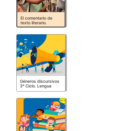
El comentario de
texto literario.
Lengua Castellana y
Literatura.
Bachillerato.
Recursos Educativos
LOMLOE
Géneros discursivos
3º Ciclo. Lengua
Castellana y
Literatura. Primaria.
Recursos Educativos
LOMLOE