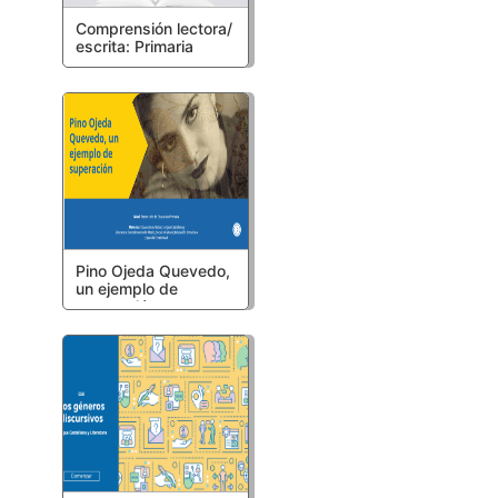
Comprensión lectora/
escrita: Primaria
Pino Ojeda Quevedo,
un ejemplo de
superación