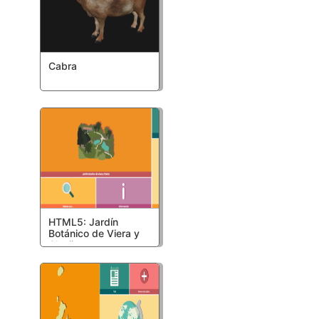
Cabra
HTML5: Jardín
Botánico de Viera y
Clavijo