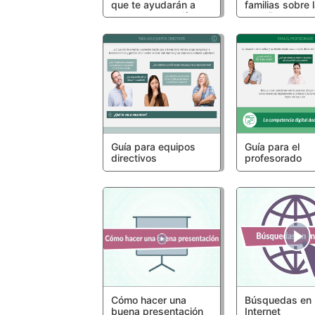
que te ayudarán a
familias sobre 
superar estos días
enseñanza no
presencial
Guía para equipos
Guía para el
directivos
profesorado
Cómo hacer una
Búsquedas en
buena presentación
Internet