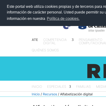
>
Este portal web utiliza cookies propias y de terceros para r
información de carácter personal. Usted puede permitir su
información en nuestra
Política de cookies.
ATE
COMPETENCIA
PENSAMIENTO
DIGITAL
COMPUTACIONA
QUIÉNES SOMOS
INICIO
ESPECIALES
FAMILIAS
MEDI
Inicio
/
Recursos
/ Alfabetización digital