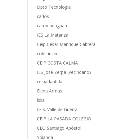
Dpto Tecnología
carlos
carmeneugbau
IES La Matanza
Ceip César Manrique Cabrera
cole tincer
CEIP COSTA CALMA
IES José Zerpa (Vecindario)
ceipatlantida
Elena Armas
lidia
I.E.S. Valle de Guerra
CEIP LA PASADA COLEGIO
CEO Santiago Apóstol
Yolanda