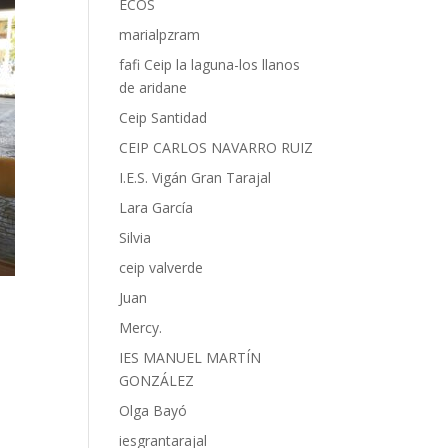
ECOS
marialpzram
fafi Ceip la laguna-los llanos
de aridane
Ceip Santidad
CEIP CARLOS NAVARRO RUIZ
I.E.S. Vigán Gran Tarajal
Lara García
Silvia
ceip valverde
Juan
Mercy.
IES MANUEL MARTÍN
GONZÁLEZ
Olga Bayó
iesgrantarajal