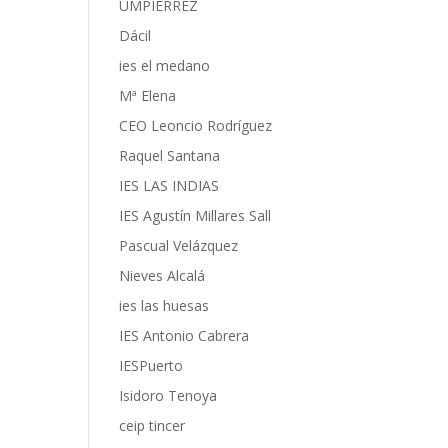
UMPIÉRREZ
Dácil
ies el medano
Mª Elena
CEO Leoncio Rodríguez
Raquel Santana
IES LAS INDIAS
IES Agustín Millares Sall
Pascual Velázquez
Nieves Alcalá
ies las huesas
IES Antonio Cabrera
IESPuerto
Isidoro Tenoya
ceip tincer