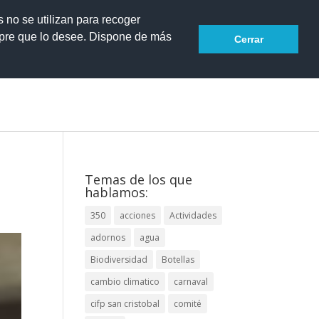
s no se utilizan para recoger
mpre que lo desee. Dispone de más
Cerrar
Temas de los que
hablamos:
350
acciones
Actividades
adornos
agua
Biodiversidad
Botellas
cambio climatico
carnaval
cifp san cristobal
comité