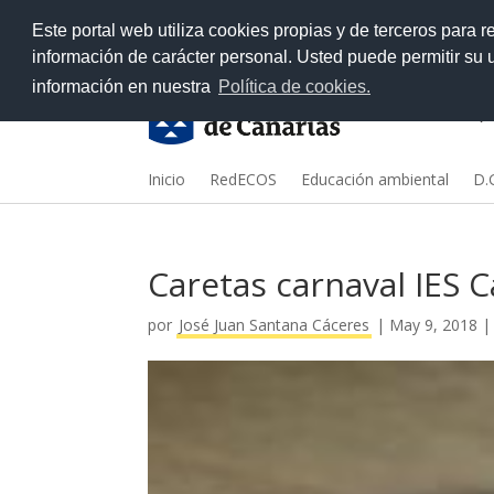
>
Este portal web utiliza cookies propias y de terceros para r
información de carácter personal. Usted puede permitir su
información en nuestra
Política de cookies.
Inicio
RedECOS
Educación ambiental
D.G
Caretas carnaval IES C
por
José Juan Santana Cáceres
|
May 9, 2018