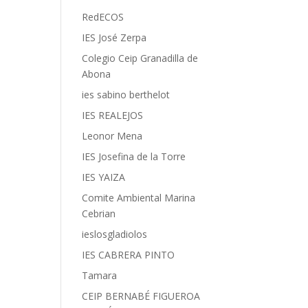
RedECOS
IES José Zerpa
Colegio Ceip Granadilla de
Abona
ies sabino berthelot
IES REALEJOS
Leonor Mena
IES Josefina de la Torre
IES YAIZA
Comite Ambiental Marina
Cebrian
ieslosgladiolos
IES CABRERA PINTO
Tamara
CEIP BERNABÉ FIGUEROA