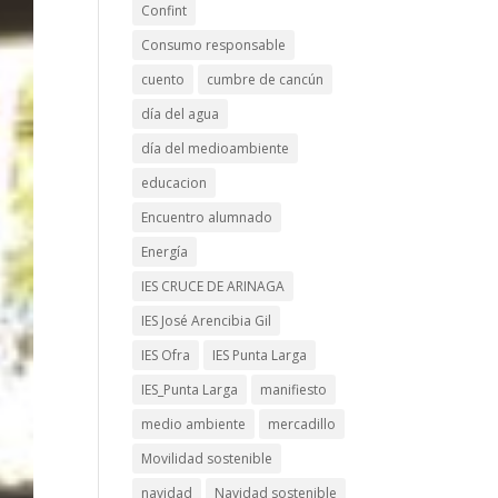
Confint
Consumo responsable
cuento
cumbre de cancún
día del agua
día del medioambiente
educacion
Encuentro alumnado
Energía
IES CRUCE DE ARINAGA
IES José Arencibia Gil
IES Ofra
IES Punta Larga
IES_Punta Larga
manifiesto
medio ambiente
mercadillo
Movilidad sostenible
navidad
Navidad sostenible