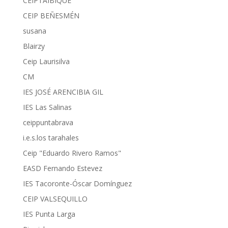
CEIPTAIBIQUE
CEIP BEÑESMÉN
susana
Blairzy
Ceip Laurisilva
CM
IES JOSÉ ARENCIBIA GIL
IES Las Salinas
ceippuntabrava
i.e.s.los tarahales
Ceip "Eduardo Rivero Ramos"
EASD Fernando Estevez
IES Tacoronte-Óscar Domínguez
CEIP VALSEQUILLO
IES Punta Larga