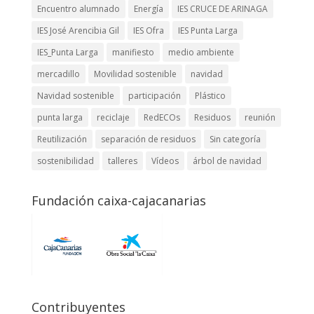
Encuentro alumnado
Energía
IES CRUCE DE ARINAGA
IES José Arencibia Gil
IES Ofra
IES Punta Larga
IES_Punta Larga
manifiesto
medio ambiente
mercadillo
Movilidad sostenible
navidad
Navidad sostenible
participación
Plástico
punta larga
reciclaje
RedECOs
Residuos
reunión
Reutilización
separación de residuos
Sin categoría
sostenibilidad
talleres
Vídeos
árbol de navidad
Fundación caixa-cajacanarias
Contribuyentes