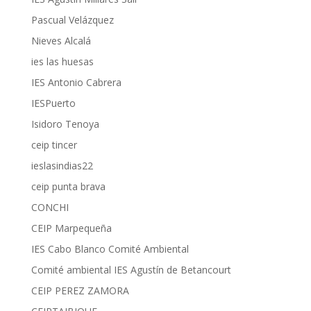
Pascual Velázquez
Nieves Alcalá
ies las huesas
IES Antonio Cabrera
IESPuerto
Isidoro Tenoya
ceip tincer
ieslasindias22
ceip punta brava
CONCHI
CEIP Marpequeña
IES Cabo Blanco Comité Ambiental
Comité ambiental IES Agustín de Betancourt
CEIP PEREZ ZAMORA