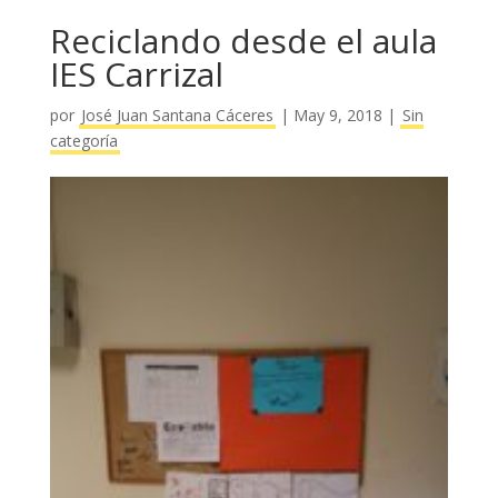
Reciclando desde el aula
IES Carrizal
por
José Juan Santana Cáceres
|
May 9, 2018
|
Sin
categoría