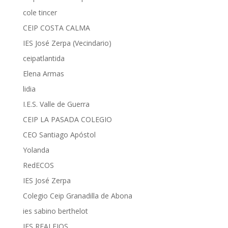
cole tincer
CEIP COSTA CALMA
IES José Zerpa (Vecindario)
ceipatlantida
Elena Armas
lidia
I.E.S. Valle de Guerra
CEIP LA PASADA COLEGIO
CEO Santiago Apóstol
Yolanda
RedECOS
IES José Zerpa
Colegio Ceip Granadilla de Abona
ies sabino berthelot
IES REALEJOS