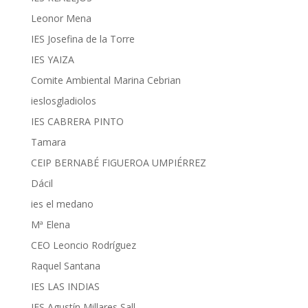
Leonor Mena
IES Josefina de la Torre
IES YAIZA
Comite Ambiental Marina Cebrian
ieslosgladiolos
IES CABRERA PINTO
Tamara
CEIP BERNABÉ FIGUEROA UMPIÉRREZ
Dácil
ies el medano
Mª Elena
CEO Leoncio Rodríguez
Raquel Santana
IES LAS INDIAS
IES Agustín Millares Sall