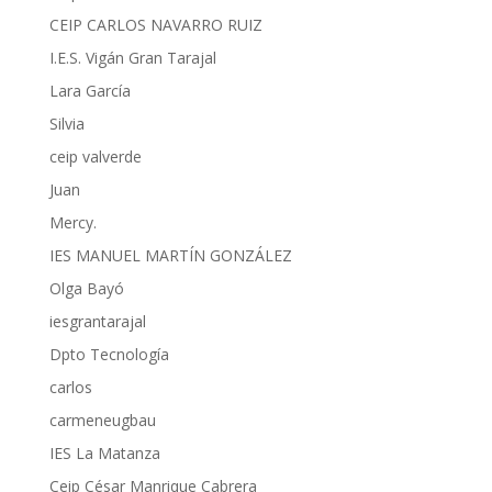
CEIP CARLOS NAVARRO RUIZ
I.E.S. Vigán Gran Tarajal
Lara García
Silvia
ceip valverde
Juan
Mercy.
IES MANUEL MARTÍN GONZÁLEZ
Olga Bayó
iesgrantarajal
Dpto Tecnología
carlos
carmeneugbau
IES La Matanza
Ceip César Manrique Cabrera