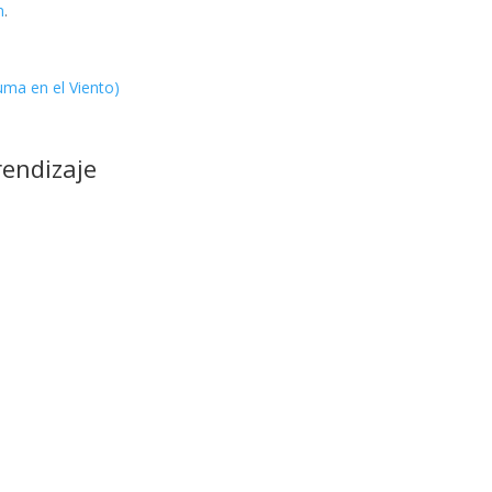
n
.
uma en el Viento)
rendizaje