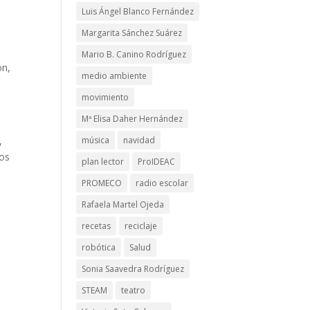
Luis Ángel Blanco Fernández
Margarita Sánchez Suárez
Mario B. Canino Rodríguez
ón,
medio ambiente
movimiento
Mª Elisa Daher Hernández
música
navidad
,
dos
plan lector
ProIDEAC
PROMECO
radio escolar
Rafaela Martel Ojeda
recetas
reciclaje
robótica
Salud
Sonia Saavedra Rodríguez
STEAM
teatro