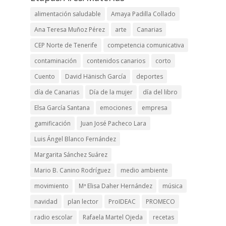
alimentación saludable
Amaya Padilla Collado
Ana Teresa Muñoz Pérez
arte
Canarias
CEP Norte de Tenerife
competencia comunicativa
contaminación
contenidos canarios
corto
Cuento
David Hänisch García
deportes
día de Canarias
Día de la mujer
día del libro
Elsa García Santana
emociones
empresa
gamificación
Juan José Pacheco Lara
Luis Ángel Blanco Fernández
Margarita Sánchez Suárez
Mario B. Canino Rodríguez
medio ambiente
movimiento
Mª Elisa Daher Hernández
música
navidad
plan lector
ProIDEAC
PROMECO
radio escolar
Rafaela Martel Ojeda
recetas