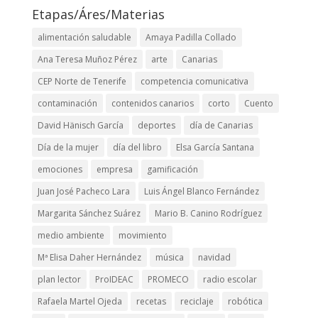
Etapas/Áres/Materias
alimentación saludable
Amaya Padilla Collado
Ana Teresa Muñoz Pérez
arte
Canarias
CEP Norte de Tenerife
competencia comunicativa
contaminación
contenidos canarios
corto
Cuento
David Hänisch García
deportes
día de Canarias
Día de la mujer
día del libro
Elsa García Santana
emociones
empresa
gamificación
Juan José Pacheco Lara
Luis Ángel Blanco Fernández
Margarita Sánchez Suárez
Mario B. Canino Rodríguez
medio ambiente
movimiento
Mª Elisa Daher Hernández
música
navidad
plan lector
ProIDEAC
PROMECO
radio escolar
Rafaela Martel Ojeda
recetas
reciclaje
robótica