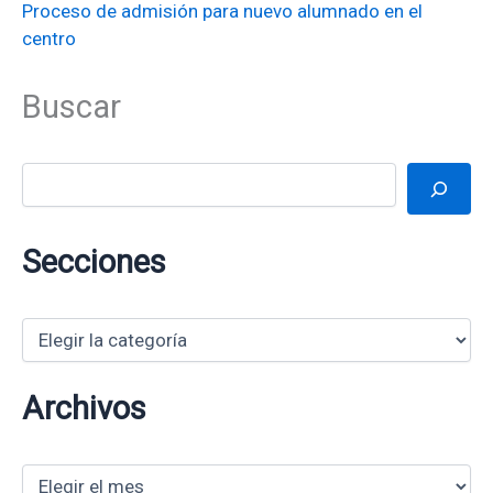
Proceso de admisión para nuevo alumnado en el
centro
Buscar
Buscar
Secciones
S
e
c
c
Archivos
i
o
n
A
e