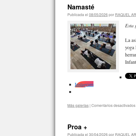
Namasté
Publicada el
08/05/2026
por
RAQUEL A
Esta 
La as
yoga 
herra
Infan
Instagram
Más galerías
|
Comentarios desactivados
Proa +
Publicada el
30/04/2026
por
RAQUEL A