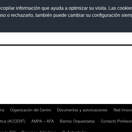
ecopilar información que ayuda a optimizar su visita. Las cookie
 uso o rechazarlo, también puede cambiar su configuración sie
ría
Organización del Centro
Documentos y autorizaciones
Red Innov
stica (ACCENT)
AMPA – AFA
Barrios Orquestados
Contacto Profeso