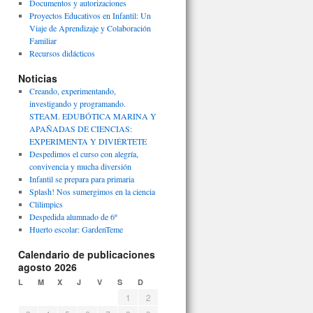
Documentos y autorizaciones
Proyectos Educativos en Infantil: Un
Viaje de Aprendizaje y Colaboración
Familiar
Recursos didácticos
Noticias
Creando, experimentando,
investigando y programando.
STEAM. EDUBÓTICA MARINA Y
APAÑADAS DE CIENCIAS:
EXPERIMENTA Y DIVIÉRTETE
Despedimos el curso con alegría,
convivencia y mucha diversión
Infantil se prepara para primaria
Splash! Nos sumergimos en la ciencia
Clilimpics
Despedida alumnado de 6º
Huerto escolar: GardenTeme
Calendario de publicaciones
agosto 2026
L
M
X
J
V
S
D
1
2