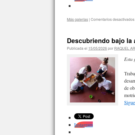
Más galerías
|
Comentarios desactivados
Descubriendo bajo la 
Publicada el
15/05/2026
por
RAQUEL A
Esta 
Traba
desarr
de ob
motri
Sigue
Instagram