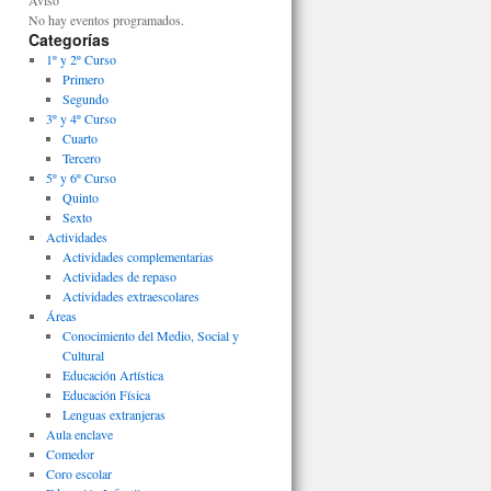
Aviso
No hay eventos programados.
Categorías
1º y 2º Curso
Primero
Segundo
3º y 4º Curso
Cuarto
Tercero
5º y 6º Curso
Quinto
Sexto
Actividades
Actividades complementarias
Actividades de repaso
Actividades extraescolares
Áreas
Conocimiento del Medio, Social y
Cultural
Educación Artística
Educación Física
Lenguas extranjeras
Aula enclave
Comedor
Coro escolar