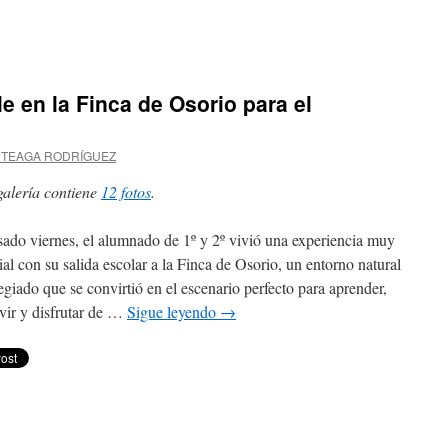
en
El
alumnado
de
e en la Finca de Osorio para el
4.º
y
5.º
RTEAGA RODRÍGUEZ
disfruta
de
galería contiene
12 fotos
.
los
talleres
“Dinoscopio
sado viernes, el alumnado de 1º y 2º vivió una experiencia muy
y
ial con su salida escolar a la Finca de Osorio, un entorno natural
los
secretos
legiado que se convirtió en el escenario perfecto para aprender,
de
vir y disfrutar de …
Sigue leyendo
→
Canarias”