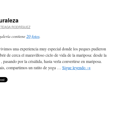
en
Una
jornada
inolvidable
uraleza
en
la
RTEAGA RODRÍGUEZ
Finca
de
galería contiene
20 fotos
.
Osorio
para
ivimos una experiencia muy especial donde los peques pudieron
el
alumnado
brir de cerca el maravilloso ciclo de vida de la mariposa: desde la
de
 , pasando por la crisálida, hasta verla convertirse en mariposa.
1º
s, compartimos un ratito de yoga …
Sigue leyendo
→
y
2º
en
Aprendemos
en