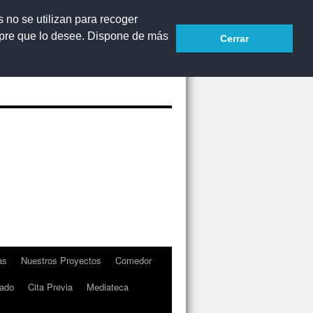
s no se utilizan para recoger
mpre que lo desee. Dispone de más
Cerrar
Accesibilidad
as
Nuestros Proyectos
Comedor
rado
Cita Previa
Mediateca