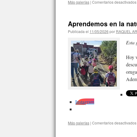
Más galerías
|
Comentarios desactivados
Aprendemos en la nat
Publicada el
11/05/2026
por
RAQUEL A
Esta 
Hoy v
descu
oruga
Ademá
Instagram
Más galerías
|
Comentarios desactivados