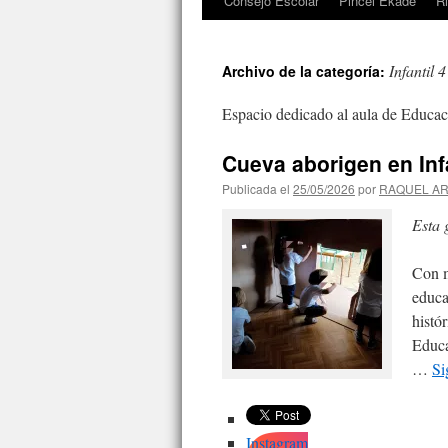
Consejo Escolar
Pincel Ekade
R
contenido
Infantil 
Archivo de la categoría:
Espacio dedicado al aula de Educaci
Cueva aborigen en Infa
Publicada el
25/05/2026
por
RAQUEL A
Esta 
Con m
educa
histó
Educa
…
Si
Instagram