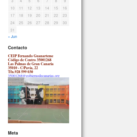
3
4
5
6
7
8
9
10
11
12
13
14
15
16
17
18
19
20
21
22
23
24
25
26
27
28
29
30
31
« Jun
Contacto
CEIP Fernando Guanarteme
Código de Centro 35001268
Las Palmas de Gran Canaria
35010 - C/Pavía, 22
Tfn.928 599 030
35001268@gobiernodecanarias.org
Meta