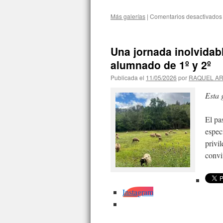
Más galerías
|
Comentarios desactivados
Una jornada inolvidabl
alumnado de 1º y 2º
Publicada el
11/05/2026
por
RAQUEL A
Esta 
El pa
espec
privi
convi
Instagram