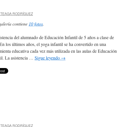
Experiencias
Manipulativas
en
RTEAGA RODRÍGUEZ
Educación
Infantil
galería contiene
10 fotos
.
istencia del alumnado de Educación Infantil de 5 años a clase de
En los últimos años, el yoga infantil se ha convertido en una
mienta educativa cada vez más utilizada en las aulas de Educación
til. La asistencia …
Sigue leyendo
→
en
Namasté
RTEAGA RODRÍGUEZ