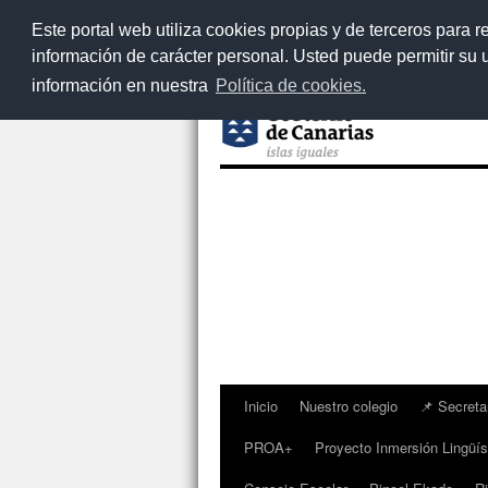
Este portal web utiliza cookies propias y de terceros para r
información de carácter personal. Usted puede permitir su
información en nuestra
Política de cookies.
Inicio
Nuestro colegio
📌 Secreta
Saltar
PROA+
Proyecto Inmersión Lingüí
al