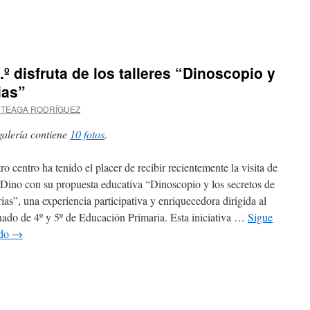
en
Descubriendo
bajo
la
.º disfruta de los talleres “Dinoscopio y
arena
ias”
RTEAGA RODRÍGUEZ
galería contiene
10 fotos
.
ro centro ha tenido el placer de recibir recientemente la visita de
Dino con su propuesta educativa “Dinoscopio y los secretos de
ias”, una experiencia participativa y enriquecedora dirigida al
ado de 4º y 5º de Educación Primaria. Esta iniciativa …
Sigue
ndo
→