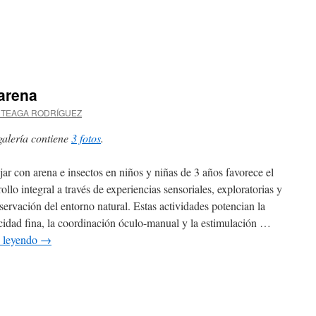
en
Cueva
aborigen
en
arena
Infantil
RTEAGA RODRÍGUEZ
galería contiene
3 fotos
.
jar con arena e insectos en niños y niñas de 3 años favorece el
ollo integral a través de experiencias sensoriales, exploratorias y
servación del entorno natural. Estas actividades potencian la
cidad fina, la coordinación óculo-manual y la estimulación …
 leyendo
→