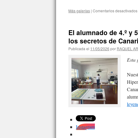
Más galerías
|
Comentarios desactivados
El alumnado de 4.º y 5
los secretos de Canar
Publicada el
11/05/2026
por
RAQUEL A
Esta 
Nuest
Hiper
Canar
alumn
leye
Instagram