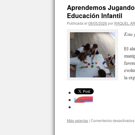
Aprendemos Jugando: 
Educación Infantil
Publicada el
08/05/2026
por
RAQUEL A
Esta 
El al
manip
favor
evolu
la ex
Instagram
Más galerías
|
Comentarios desactivados