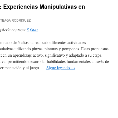
la
Experiencias Manipulativas en
naturaleza
RTEAGA RODRÍGUEZ
galería contiene
5 fotos
.
umnado de 5 años ha realizado diferentes actividades
ulativas utilizando pinzas, pinturas y pompones. Estas propuestas
ecen un aprendizaje activo, significativo y adaptado a su etapa
tiva, permitiendo desarrollar habilidades fundamentales a través de
perimentación y el juego. …
Sigue leyendo
→
en
Aprendemos
Jugando: