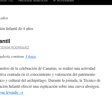
incón TIC
Recursos didácticos
🎯 Actividades
4 años
ón Infantil de 4 años
ntil
RTEAGA RODRÍGUEZ
galería contiene
3 fotos
.
otivo de la celebración de Canarias, se realizó una actividad
tiva centrada en el conocimiento y valoración del patrimonio
rico y cultural del archipiélago. Durante la jornada, la Técnico de
ción Infantil ofreció una explicación sobre una cueva aborigen,
gue leyendo
→