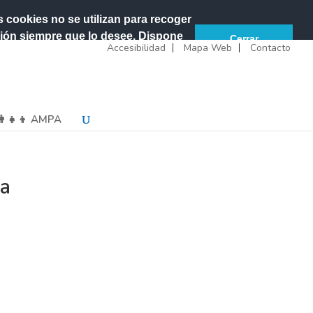
Accesibilidad
Mapa Web
Contacto
s cookies no se utilizan para recoger
ción siempre que lo desee. Dispone
Cerrar
Accesibilidad
Mapa Web
Contacto
‍👩‍👧‍👦 AMPA
ca