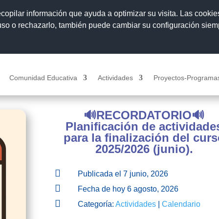
ecopilar información que ayuda a optimizar su visita. Las cookie
 uso o rechazarlo, también puede cambiar su configuración sie
Comunidad Educativa
Actividades
Proyectos-Programa
🔊RECORDATORIO🔊
Planificación de actividade
para la finalización del cur
2025/2026 (junio).

Publicada el 7 junio, 2026

Fecha de hoy 6 agosto, 2026

Categoría:
Actividades
|
Calendario