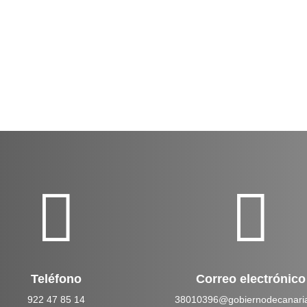


Teléfono
Correo electrónico
922 47 85 14
38010396@gobiernodecanaria