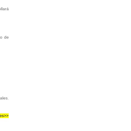
llará
po de
ales.
nes>>