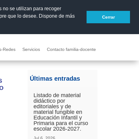
s no se utilizan para recoger
mpre que lo desee. Dispone de más
Cerrar
s-Redes
Servicios
Contacto familia-docente
Últimas entradas
s
so
Listado de material
didáctico por
editoriales y de
material fungible en
Educación Infantil y
Primaria para el curso
escolar 2026-2027.
Jul 6, 2026