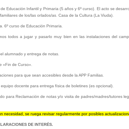
de Educación Infantil y Primaria (5 años y 6º curso). El acto se desarro
 familiares de los/las orlados/as. Casa de la Cultura (La Viuda).
sta. 6º curso de Educación Primaria.
mos todos a jugar y pasarlo muy bien en las instalaciones del cam
n el alumnado y entrega de notas.
le «Fin de Curso».
icaciones para que sean accesibles desde la APP Familias.
 equipo docente para entrega física de boletines (es opcional).
ado para Reclamación de notas y/o visita de padres/madres/tutores leg
ún necesidad, se ruega revisar regularmente por posibles actualizacio
LARACIONES DE INTERÉS.