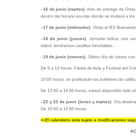
–
16 de junio (martes)
. Acto de entrega de Orlas 
dentro del horario escolar donde se invitará a los
–
17 de junio (miércoles)
. Visita al IES Buenavi
–
18 de junio (jueves)
. Jornada lúdica: nos va
fútbol, tendremos castillos hinchables…
–
19 de junio (viernes)
. Último día de clases co
De 9 a 13 horas, Fiesta de Aula y Festival del Co
10:00 horas, se publicarán los boletines de calif
De 13:00 a 14:00 horas, estará disponible todo el
–
22 y 23 de junio (lunes y martes)
. Día destin
De 10:00 a 13:00 horas.
<<El calendario está sujeto a modificaciones seg
AC