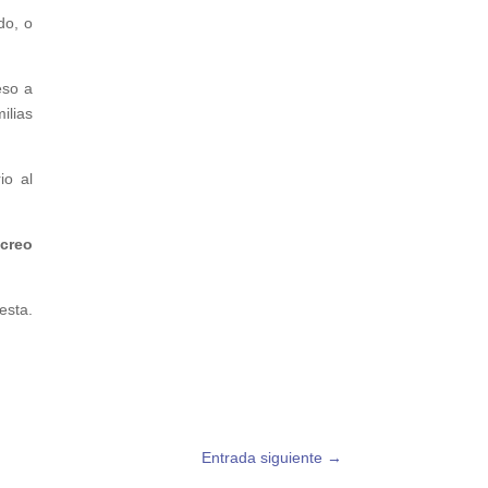
do, o
eso a
ilias
io al
creo
esta.
Entrada siguiente
→