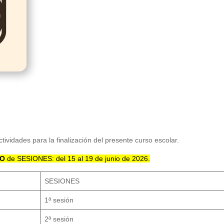
ctividades para la finalización del presente curso escolar.
VO
de SESIONES: del 15 al 19 de junio de 2026.
SESIONES
1ª sesión
2ª sesión