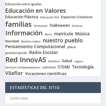
Educación entre iguales
Educación en Valores
Educación Plástica
Espacios Creativos
Educación Vial
familias
Halloween
Formación
Historia
Información
matrícula
Música
libros
nuestro pueblo
Navidad
Nuestro centro
Pensamiento Computacional
plaza
Radio Escolar
preinscripción
Red InnovAS
Salud
Robótica
seguro
Tecnología
STEAM
solicitud
Servicios Complementarios
Vilaflor
Vocaciones científicas
ESTADÍSTICAS DEL SITIO
24.095 visitas