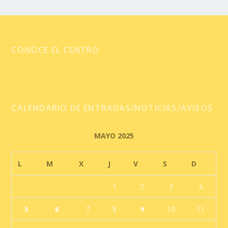
CONOCE EL CENTRO
CALENDARIO DE ENTRADAS/NOTICIAS/AVISOS
MAYO 2025
L
M
X
J
V
S
D
1
2
3
4
7
8
10
11
5
6
9