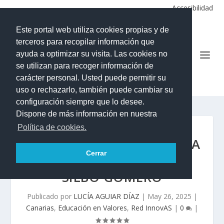
Accesibilidad
Este portal web utiliza cookies propias y de
terceros para recopilar información que
ayuda a optimizar su visita. Las cookies no
se utilizan para recoger información de
CEO Hermano Pedro-Vilaflor
carácter personal. Usted puede permitir su
uso o rechazarlo, también puede cambiar su
configuración siempre que lo desee.
Dispone de más información en nuestra
Política de cookies.
RECIBIMOS LA VISITA DE LA
Cerrar
ASOCIACIÓN CULTURA
SILBO GOMERO
Publicado por
LUCÍA AGUIAR DÍAZ
|
May 26, 2025
|
Canarias
,
Educación en Valores
,
Red InnovAS
|
0
|