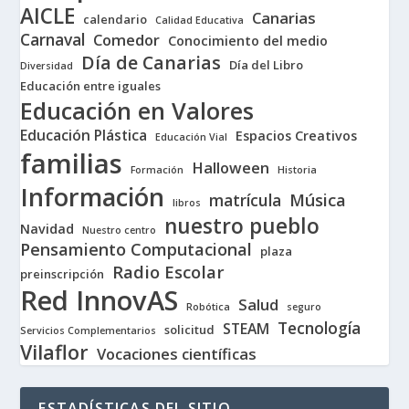
AICLE
Canarias
calendario
Calidad Educativa
Carnaval
Comedor
Conocimiento del medio
Día de Canarias
Día del Libro
Diversidad
Educación entre iguales
Educación en Valores
Educación Plástica
Espacios Creativos
Educación Vial
familias
Halloween
Formación
Historia
Información
matrícula
Música
libros
nuestro pueblo
Navidad
Nuestro centro
Pensamiento Computacional
plaza
Radio Escolar
preinscripción
Red InnovAS
Salud
Robótica
seguro
Tecnología
STEAM
solicitud
Servicios Complementarios
Vilaflor
Vocaciones científicas
ESTADÍSTICAS DEL SITIO