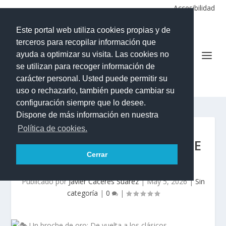
Accesibilidad
Este portal web utiliza cookies propias y de
terceros para recopilar información que
ayuda a optimizar su visita. Las cookies no
se utilizan para recoger información de
CEO Hermano Pedro-Vilaflor
carácter personal. Usted puede permitir su
uso o rechazarlo, también puede cambiar su
configuración siempre que lo desee.
Dispone de más información en nuestra
Política de cookies.
🎭 UN BROCHE DE ORO: DE
Cerrar
VUELTA A LOS CLÁSICOS
Publicado por
Javier Caceres Suarez
|
May 5, 2026
|
Sin
categoría
|
0
|