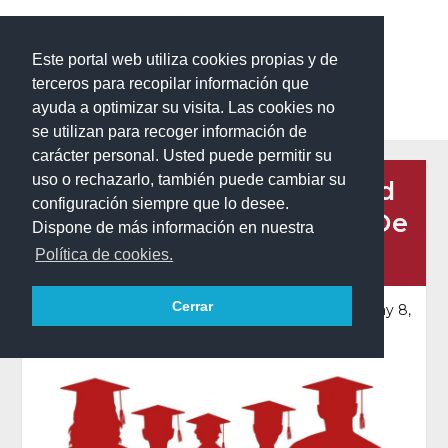
Este portal web utiliza cookies propias y de
terceros para recopilar información que
ayuda a optimizar su visita. Las cookies no
se utilizan para recoger información de
carácter personal. Usted puede permitir su
uso o rechazarlo, también puede cambiar su
Convocatoria De Movilidad
configuración siempre que lo desee.
Erasmus+ Para Prácticas De
Dispone de más información en nuestra
Recién Titulados
Política de cookies.
Cerrar
Publicado por
HECTOR BARRIOS BARRERA
|
May 8,
2026
|
Erasmus+