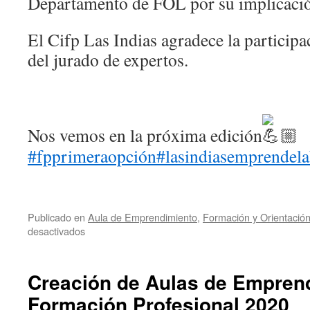
Departamento de FOL por su implicació
El Cifp Las Indias agradece la particip
del jurado de expertos.
Nos vemos en la próxima edición
#fpprimeraopción
#lasindiasemprendel
Publicado en
Aula de Emprendimiento
,
Formación y Orientación
en
desactivados
IX
Concurso
de
Creación de Aulas de Empren
Emprendimiento
Formación Profesional 2020
2023