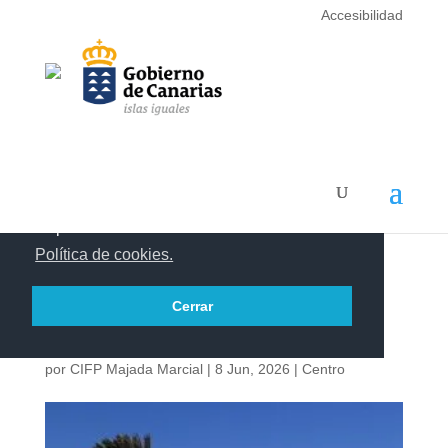
Accesibilidad
Este portal web utiliza cookies propias y de
terceros para recopilar información que
ayuda a optimizar su visita. Las cookies no
se utilizan para recoger información de
Solicitud de plaza de
carácter personal. Usted puede permitir su
alumnado de 2º curso no
uso o rechazarlo, también puede cambiar su
configuración siempre que lo desee.
escolarizado en el CIFP
Dispone de más información en nuestra
Majada Marcial en el
Política de cookies.
curso 25/26 o que desee
completar una doble
Cerrar
titulación
por
CIFP Majada Marcial
|
8 Jun, 2026
|
Centro