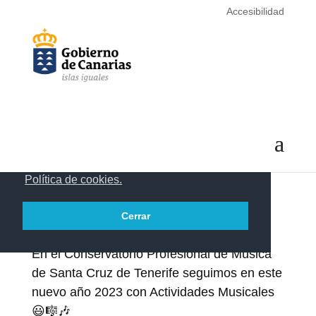
Accesibilidad
Este portal web utiliza cookies propias y de
terceros para recopilar información que
ayuda a optimizar su visita. Las cookies no
se utilizan para recoger información de
carácter personal. Usted puede permitir su
uso o rechazarlo, también puede cambiar su
configuración siempre que lo desee.
Dispone de más información en nuestra
Política de cookies.
Cerrar
En el Conservatorio Profesional de Música
de Santa Cruz de Tenerife seguimos en este
nuevo año 2023 con Actividades Musicales
😃🎼🎶