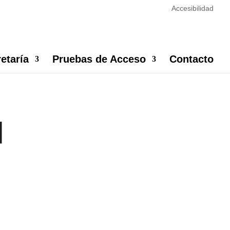
Accesibilidad
s no se utilizan para recoger
mpre que lo desee. Dispone de más
Cerrar
etaría
Pruebas de Acceso
Contacto