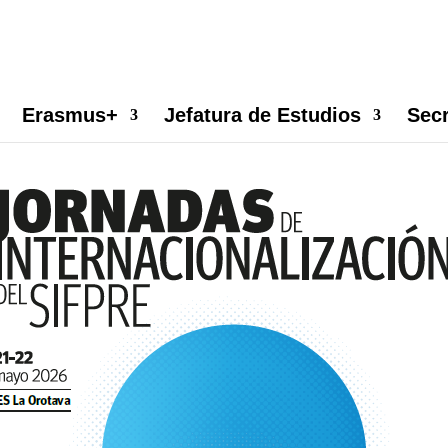
ecopilar información que ayuda a optimizar su visita. Las cookie
 uso o rechazarlo, también puede cambiar su configuración sie
Erasmus+
Jefatura de Estudios
Secr