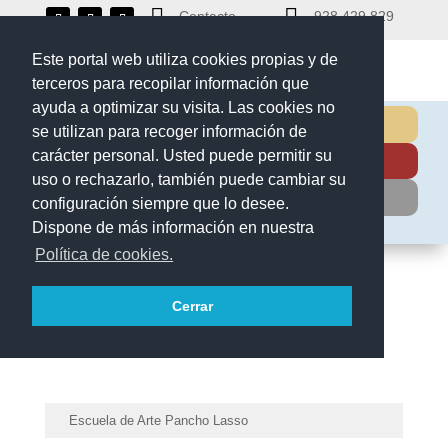


Contacto
928 429 829
Este portal web utiliza cookies propias y de
terceros para recopilar información que
ayuda a optimizar su visita. Las cookies no
Oferta educativa 26-27 📣
se utilizan para recoger información de
carácter personal. Usted puede permitir su
Ciclos formativos Grado Medio y Superior
uso o rechazarlo, también puede cambiar su
👉 Matrícula Bachillerato ✍️
configuración siempre que lo desee.
Erasmus+
Dispone de más información en nuestra
Política de cookies.
Cerrar
Escuela de Arte Pancho Lasso