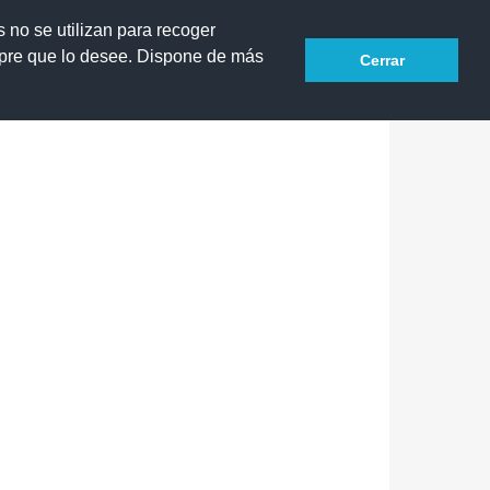
Buscar
/27
Erasmus+
s no se utilizan para recoger
mpre que lo desee. Dispone de más
Cerrar