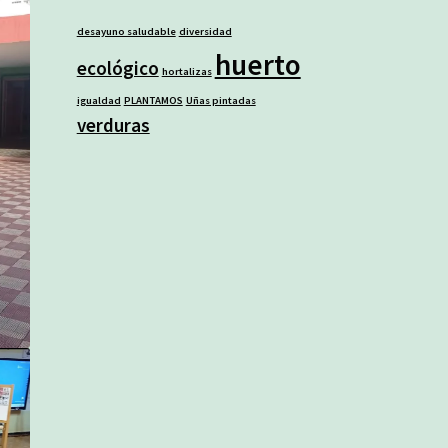
desayuno saludable
diversidad
huerto
ecológico
hortalizas
igualdad
PLANTAMOS
Uñas pintadas
verduras