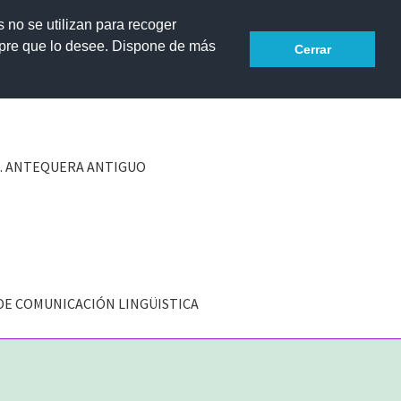
s no se utilizan para recoger
mpre que lo desee. Dispone de más
Accesibilidad
Cerrar
A. ANTEQUERA ANTIGUO
DE COMUNICACIÓN LINGÜISTICA
EL CENTRO
Instalaciones
Localización