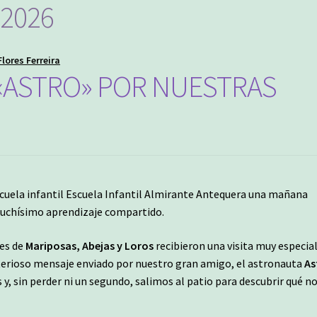
 2026
ESORADO
lores Ferreira
«ASTRO» POR NUESTRAS
scuela infantil Escuela Infantil Almirante Antequera una mañana
muchísimo aprendizaje compartido.
ses de
Mariposas, Abejas y Loros
recibieron una visita muy especial
terioso mensaje enviado por nuestro gran amigo, el astronauta
As
, sin perder ni un segundo, salimos al patio para descubrir qué n