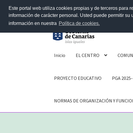
Este portal web utiliza cookies propias y de terceros para r
información de carácter personal. Usted puede permitir su
información en nuestra
Política de cookies.
Ir
Ir
a
al
Inicio
EL CENTRO
COMUN
la
contenido
navegación
PROYECTO EDUCATIVO
PGA 2025-
NORMAS DE ORGANIZACIÓN Y FUNCI
Inicio
BIBLIOTECA VIAJERA
BLOG ANT