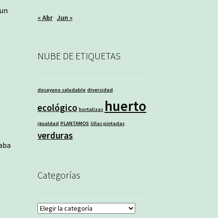
¡un
« Abr
Jun »
NUBE DE ETIQUETAS
desayuno saludable
diversidad
huerto
ecológico
hortalizas
igualdad
PLANTAMOS
Uñas pintadas
verduras
taba
,
Categorías
Categorías