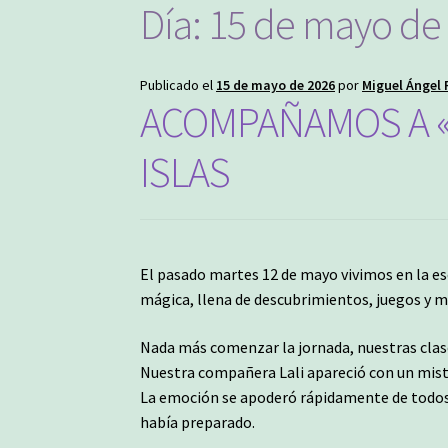
Día:
15 de mayo de
Nuestro Equipo
Oferta Educativa
PROF
Publicado el
15 de mayo de 2026
por
Miguel Ángel F
ACOMPAÑAMOS A 
ISLAS
El pasado martes 12 de mayo vivimos en la e
mágica, llena de descubrimientos, juegos y 
Nada más comenzar la jornada, nuestras cla
Nuestra compañera Lali apareció con un mis
La emoción se apoderó rápidamente de todos y
había preparado.