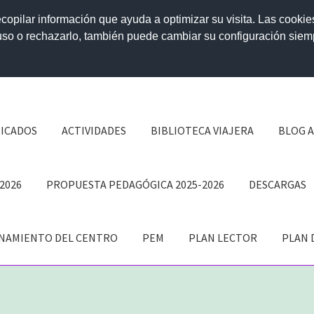
ecopilar información que ayuda a optimizar su visita. Las cookie
 uso o rechazarlo, también puede cambiar su configuración sie
ICADOS
ACTIVIDADES
BIBLIOTECA VIAJERA
BLOG 
2026
PROPUESTA PEDAGÓGICA 2025-2026
DESCARGAS
ONAMIENTO DEL CENTRO
PEM
PLAN LECTOR
PLAN 
IGUO
COMUNICADOS
Contacto
DOCUMENTOS INSTITUCIONALES