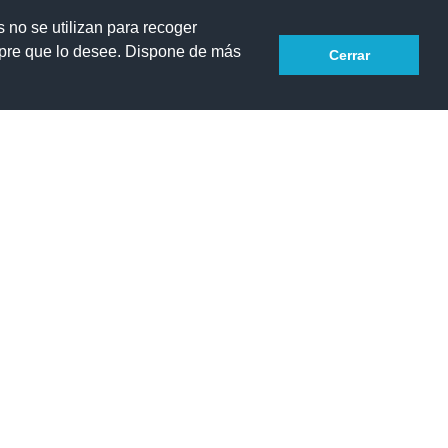
s no se utilizan para recoger
mpre que lo desee. Dispone de más
Cerrar