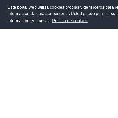
Ir
Este portal web utiliza cookies propias y de terceros para r
al
información de carácter personal. Usted puede permitir su
contenido
RECURSOS
información en nuestra
Política de cookies.