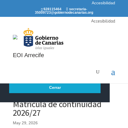
Accesibilidad
928115464
secretaria-
35009723@gobiernodecanarias.org
Este portal web utiliza cookies propias y de
Accesibilidad
terceros para recopilar información que
ayuda a optimizar su visita. Las cookies no
se utilizan para recoger información de
carácter personal. Usted puede permitir su
uso o rechazarlo, también puede cambiar su
EOI Arrecife
configuración siempre que lo desee.
Dispone de más información en nuestra
Política de cookies.
Cerrar
Matrícula de continuidad
2026/27
May 29, 2026