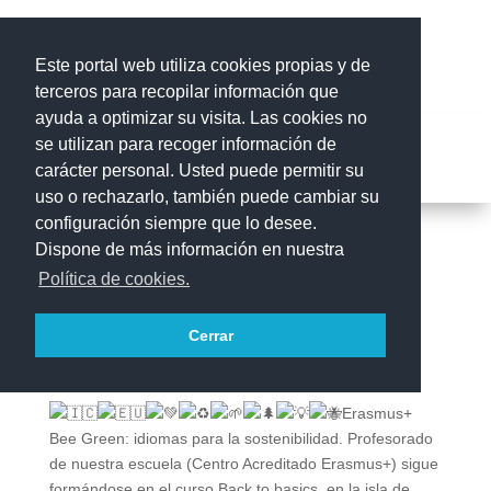
Este portal web utiliza cookies propias y de
terceros para recopilar información que
ayuda a optimizar su visita. Las cookies no
se utilizan para recoger información de
carácter personal. Usted puede permitir su
uso o rechazarlo, también puede cambiar su
configuración siempre que lo desee.
Dispone de más información en nuestra
(I) Formación en Corfú
Política de cookies.
(Grecia) – Erasmus+
Cerrar
Erasmus+
Bee Green: idiomas para la sostenibilidad. Profesorado
de nuestra escuela (Centro Acreditado Erasmus+) sigue
formándose en el curso Back to basics, en la isla de