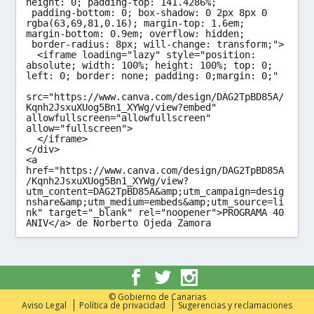
height: 0; padding-top: 141.4286%;

 padding-bottom: 0; box-shadow: 0 2px 8px 0 
rgba(63,69,81,0.16); margin-top: 1.6em; 
margin-bottom: 0.9em; overflow: hidden;

 border-radius: 8px; will-change: transform;">

  <iframe loading="lazy" style="position: 
absolute; width: 100%; height: 100%; top: 0; 
left: 0; border: none; padding: 0;margin: 0;"

src="https://www.canva.com/design/DAG2TpBD85A/
Kqnh2JsxuXUog5Bn1_XYWg/view?embed" 
allowfullscreen="allowfullscreen" 
allow="fullscreen">

  </iframe>

</div>

<a 
href="https://www.canva.com/design/DAG2TpBD85A
/Kqnh2JsxuXUog5Bn1_XYWg/view?
utm_content=DAG2TpBD85A&amp;utm_campaign=desig
nshare&amp;utm_medium=embeds&amp;utm_source=li
nk" target="_blank" rel="noopener">PROGRAMA 40 
ANIV</a> de Norberto Ojeda Zamora
© Gobierno de Canarias
Aviso Legal
Política de privacidad
Sugerencias y reclamaciones