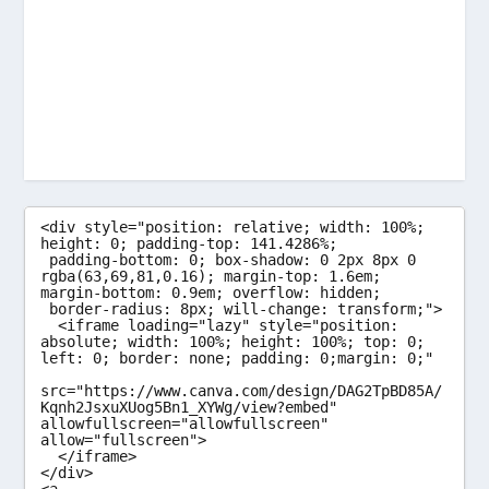
<div style="position: relative; width: 100%; 
height: 0; padding-top: 141.4286%;

 padding-bottom: 0; box-shadow: 0 2px 8px 0 
rgba(63,69,81,0.16); margin-top: 1.6em; 
margin-bottom: 0.9em; overflow: hidden;

 border-radius: 8px; will-change: transform;">

  <iframe loading="lazy" style="position: 
absolute; width: 100%; height: 100%; top: 0; 
left: 0; border: none; padding: 0;margin: 0;"

src="https://www.canva.com/design/DAG2TpBD85A/
Kqnh2JsxuXUog5Bn1_XYWg/view?embed" 
allowfullscreen="allowfullscreen" 
allow="fullscreen">

  </iframe>

</div>
