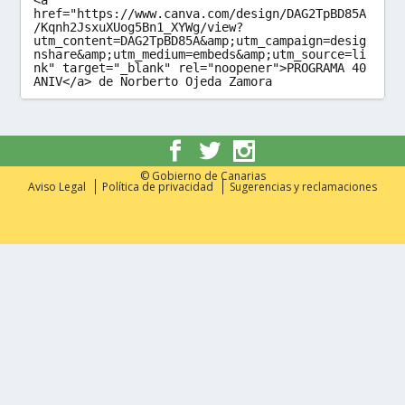
<a 
href="https://www.canva.com/design/DAG2TpBD85A
/Kqnh2JsxuXUog5Bn1_XYWg/view?
utm_content=DAG2TpBD85A&amp;utm_campaign=desig
nshare&amp;utm_medium=embeds&amp;utm_source=li
nk" target="_blank" rel="noopener">PROGRAMA 40 
ANIV</a> de Norberto Ojeda Zamora
© Gobierno de Canarias
Aviso Legal
Política de privacidad
Sugerencias y reclamaciones