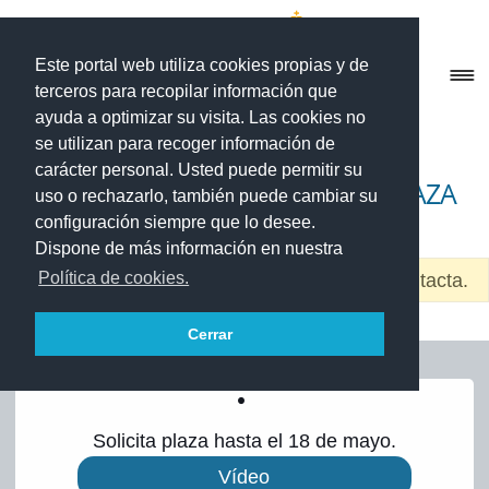
Este portal web utiliza cookies propias y de
Men
terceros para recopilar información que
ayuda a optimizar su visita. Las cookies no
INICIO
se utilizan para recoger información de
carácter personal. Usted puede permitir su
ADMISIÓN – SOLICITUD DE PLAZA
Expandir
Ir
Ir
uso o rechazarlo, también puede cambiar su
SECRETARÍA
el
a
al
configuración siempre que lo desee.
menú
Dispone de más información en nuestra
la
contenido
Matrícula – Nuevos alumnos
hijo
Política de cookies.
Terminó la admisión pero quedan plazas. Contacta.
navegación
Matrícula continuidad – Alumnos Oficiales
Cerrar
Matrícula cursos de especialización
Solicita plaza hasta el 18 de mayo.
Admisión – Solicitud de plaza
Vídeo