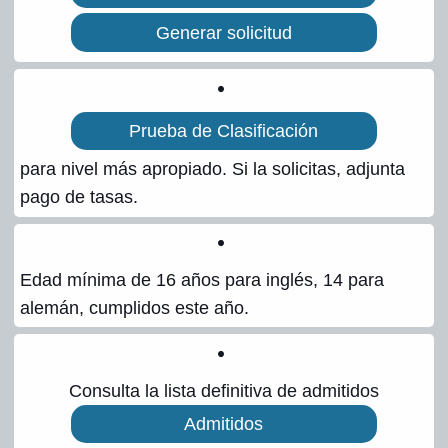
Generar solicitud
Certificados – Títulos
Faltas de asistencia
Prueba de Clasificación
Traslados
para nivel más apropiado. Si la solicitas, adjunta
pago de tasas.
Renuncias
Alumnos menores de edad
Edad mínima de 16 años para inglés, 14 para
alemán, cumplidos este año.
Expandir
PRUEBAS
el
Consulta la lista definitiva de admitidos
menú
Expandir
ALEMÁN
Admitidos
hijo
el