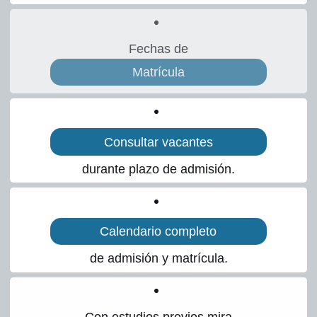
menú
Expandir
INGLÉS
hijo
el
Fechas de
menú
Expandir
Matrícula
CENTRO
hijo
el
menú
Expandir
AYUDA
hijo
el
Consultar vacantes
menú
durante plazo de admisión.
hijo
Calendario completo
de admisión y matrícula.