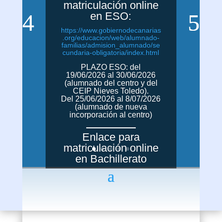
matriculación online
en ESO:
https://www.gobiernodecanarias
.org/educacion/web/alumnado-
familias/admision_alumnado/se
cundaria-obligatoria/index.html
PLAZO ESO: del
19/06/2026 al 30/06/2026
(alumnado del centro y del
CEIP Nieves Toledo).
Del 25/06/2026 al 8/07/2026
(alumnado de nueva
incorporación al centro)
Enlace para
matriculación online
en Bachillerato
https://www.gobiernodecanarias
.org/educacion/web/alumnado-
familias/admision_alumnado/ba
chillerato/index.html
Plazo Bachillerato: del
26/06/2026 al 8/07/2026.