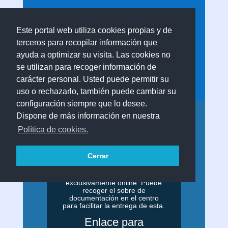
IES Agustín
Espinosa | Página
Este portal web utiliza cookies propias y de
terceros para recopilar información que
oficial
ayuda a optimizar su visita. Las cookies no
Tfno.: 928599073. Email:
se utilizan para recoger información de
35006205@gobiernodecanarias.org
carácter personal. Usted puede permitir su
uso o rechazarlo, también puede cambiar su
configuración siempre que lo desee.
Dispone de más información en nuestra
MATRICULACI
Política de cookies.
ÓN CURSO
26/27
Cerrar
Nota:
La matrícula se realizará
exclusivamente online. Puede
recoger el sobre de
documentación en el centro
para facilitar la entrega de esta.
Enlace para