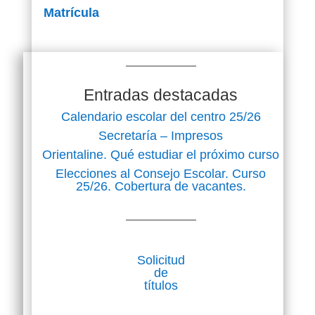
Matrícula
Enlace para
matriculación online
en Formación
Profesional Básica
Entradas destacadas
https://www.gobiernodecanarias
.org/educacion/web/alumnado-
familias/admision_alumnado/fpb
Calendario escolar del centro 25/26
/index.html
Plazo FPB: del 22/06/2026
Secretaría – Impresos
al 29/06/2026 (alumnado del
Orientaline. Qué estudiar el próximo curso
centro).
Del 2/07/2026 al 9/07/2026
Elecciones al Consejo Escolar. Curso
(alumnado de nueva
25/26. Cobertura de vacantes.
incorporación al centro)
Leer más
Solicitud
de
títulos