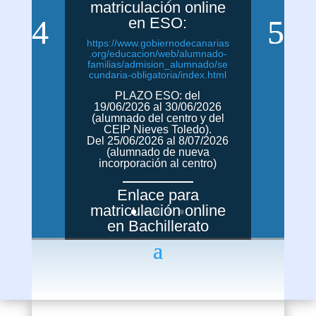
matriculación online
en ESO:
https://www.gobiernodecanarias
.org/educacion/web/alumnado-
familias/admision_alumnado/se
cundaria-obligatoria/index.html
PLAZO ESO: del
19/06/2026 al 30/06/2026
(alumnado del centro y del
CEIP Nieves Toledo).
Del 25/06/2026 al 8/07/2026
(alumnado de nueva
incorporación al centro)
Enlace para
matriculación online
en Bachillerato
https://www.gobiernodecanarias
.org/educacion/web/alumnado-
familias/admision_alumnado/ba
chillerato/index.html
Plazo Bachillerato: del
26/06/2026 al 8/07/2026.