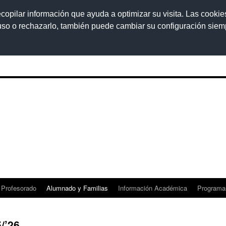
ecopilar información que ayuda a optimizar su visita. Las cookie
 uso o rechazarlo, también puede cambiar su configuración sie
Profesorado
Alumnado y Familias
Información Académica
Programa
/’26