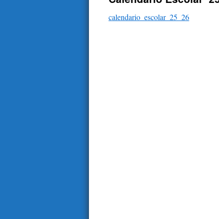
contenido
calendario_escolar_25_26