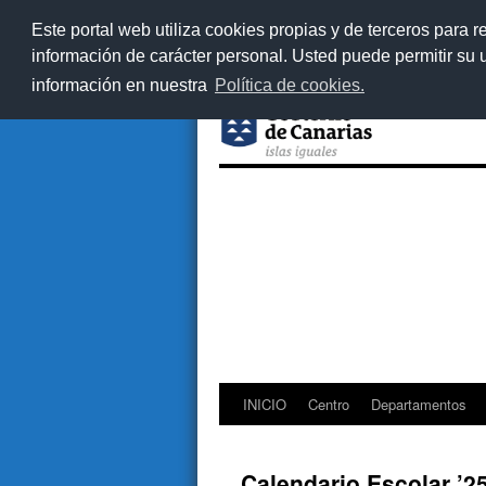
Este portal web utiliza cookies propias y de terceros para r
información de carácter personal. Usted puede permitir su
información en nuestra
Política de cookies.
INICIO
Centro
Departamentos
Saltar
al
Calendario Escolar ’25