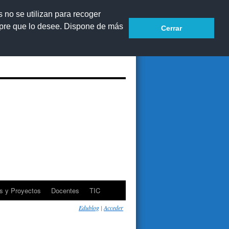
s no se utilizan para recoger
mpre que lo desee. Dispone de más
Cerrar
Accesibilidad
Mapa web
s y Proyectos
Docentes
TIC
Edublog
|
Acceder