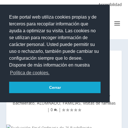
Accesibilidad
Este portal web utiliza cookies propias y de
terceros para recopilar información que
ayuda a optimizar su visita. Las cookies no
se utilizan para recoger información de
carácter personal. Usted puede permitir su
uso o rechazarlo, también puede cambiar su
configuración siempre que lo desee.
EVALUACIÓN FINAL
Dispone de más información en nuestra
Política de cookies.
ORDINARIA DE 2º
BACHILLERATO
Cerrar
Publicado por
Coordinación
|
7 mayo, 2026
|
*2º
Bachillerato
,
ALUMNADO
,
FAMILIAS
,
Visitas de familias
|
0
|