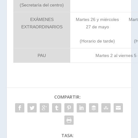
(Secretaría del centro)
EXÁMENES
Martes 26 y miércoles
Mart
EXTRAORDINARIOS
27 de mayo
(Horario de tarde)
(H
PAU
Martes 2 al viernes 5 
COMPARTIR:
TASA: