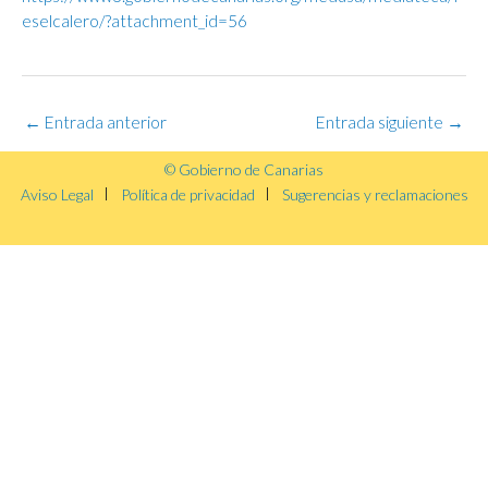
eselcalero/?attachment_id=56
←
Entrada anterior
Entrada siguiente
→
© Gobierno de Canarias
Aviso Legal
Política de privacidad
Sugerencias y reclamaciones