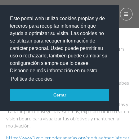
Ir
al
IES EL CALERO
contenido
Este portal web utiliza cookies propias y de
terceros para recopilar información que
ayuda a optimizar su visita. Las cookies no
se utilizan para recoger información de
RETOMAMOS EDUCREO: 2026 va a ser un
carácter personal. Usted puede permitir su
buen año ✨
uso o rechazarlo, también puede cambiar su
configuración siempre que lo desee.
Por
54162022n
/
2 febrero, 2026
Dispone de más información en nuestra
Política de cookies.
¿Aún no tienes claros tus propósitos de Año Nuevo? ¿Sabes
qué necesitas para alcanzarlos?
Cerrar
En este episodio, los alumnos de 4º comparten sus
reflexiones sobre cómo afrontar el nuevo año, fijar metas y
trabajar para conseguirlas. Además, explican cómo crear un
vision board para visualizar tus objetivos y mantener la
motivación.
https://www3.gobiernodecanarias.org/medusa/mediateca/i